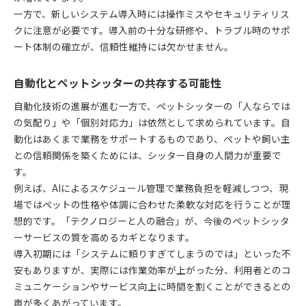
一方で、新しいシステム導入時には操作ミスやセキュリティリス
クに注意が必要です。導入前の十分な研修や、トラブル時のサポ
ート体制の確立が、信頼性維持には欠かせません。
自動化とペットシッターの共存する可能性
自動化技術の進展が進む一方で、ペットシッターの「人ならでは
の気配り」や「個別対応力」は依然として求められています。自
動化はあくまで業務をサポートするものであり、ペットや飼い主
との信頼関係を築くためには、シッター自身の人間力が重要で
す。
例えば、AIによるスケジュール管理で業務負担を軽減しつつ、現
場ではペットの性格や体調に合わせた柔軟な対応を行うことが理
想的です。「テクノロジーと人の融合」が、今後のペットシッタ
ーサービスの質を高めるカギとなります。
導入初期には「システムに頼りすぎてしまうのでは」といった不
安もありますが、実際には作業効率が上がった分、利用者とのコ
ミュニケーションやサービス向上に時間を割くことができるとの
声が多くあがっています。