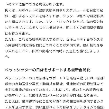
ペットシッターが安心感を得る自動化導入術
トのケアに集中できる環境が整います。
自動化技術でペットシッターの不安を払拭しよう
例えば、AIがペットの健康状態や餌やりスケジュールを自動で記
録・通知するシステムを導入すれば、シッターは細かな確認作業
安心感を高めるペットシッター自動化活用事例
から解放されます。また、スマートロックを使えば、鍵の受け渡
ペットシッターに最適な自動化導入のポイント
しでトラブルになるリスクも低減でき、飼い主との信頼関係構築
自動化でペットシッターと依頼主の安心を両立
にも役立ちます。
ただし、これらの技術を導入する際は、セキュリティ面やシステ
ム障害時の対応策も検討しておくことが大切です。最新技術を取
り入れることで、作業の簡略化と同時に安全性も強化しましょ
う。
ペットシッターの日常をサポートする最新自動化
ペットシッターの日常業務をサポートする最新自動化には、業務
報告の自動送信や写真・動画共有機能、健康情報の記録管理など
多彩な機能が備わっています。これにより、飼い主への報告作業
が効率化され、信頼性の高いサービス提供が可能になります。
たとえば、業務終了後に自動で写真付きの報告書を送信するシス
テムを活用すれば、飼い主はペットの様子をリアルタイムで確認