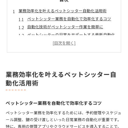
業務効率化を叶えるペットシッター自動化活用術
ペットシッター業務を自動化で効率化するコツ
自動化技術がペットシッター作業を簡単に
ペットシッターの日常をサポートする最新自動化
業務効率化へ導くペットシッター自動化導入例
自動化でペットシッター作業負担を軽減しよう
信頼アップへ導くペットシッター自動化技術
ペットシッターの信頼性を高める自動化の力
業務効率化を叶えるペットシッター自
自動化技術で依頼主の安心感を確保する方法
動化活用術
ペットシッターが信頼されるための自動化活用術
信頼構築に役立つペットシッター自動化対応策
自動化でペットシッターサービス品質を向上
ペットシッター業務を自動化で効率化するコツ
ペットシッターなら自動化で管理ミスを防ぐ
ペットシッター業務を効率化するためには、予約管理やスケジュ
ペットシッター自動化でスケジュールミス防止
ール調整、鍵の受け渡しといった日常業務の自動化が重要です。
自動化でペットシッターの鍵管理を徹底しよう
特に、専用の管理アプリやクラウドサービスを導入することで、