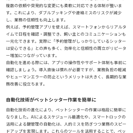
管理ミスを減らすペットシッター自動化の工夫
複数の依頼や突発的な変更にも柔軟に対応できる体制が整いま
自動化活用でペットシッターの安心運営を実現
す。これにより、ダブルブッキングや連絡ミスのリスクが減少
ペットシッターの業務ミス対策に自動化技術
し、業務の信頼性も向上します。
例えば、予約管理アプリを使えば、スマートフォンからリアルタ
自動化技術を用いたペットシッターの未来像
イムで日程を確認・調整でき、飼い主とのコミュニケーションも
ペットシッター自動化がもたらす未来の姿
一元化できます。実際に「予約管理がしっかりしているシッター
自動化で変わるペットシッターの新たな役割
は安心できる」との声も多く、効率化と信頼性の両立がリピータ
ペットシッターの将来を支える自動化技術
ー増加につながっています。
自動化とペットシッターの共存する可能性
自動化を進める際には、アプリの操作性やサポート体制も事前に
未来志向のペットシッター自動化活用戦略
確認しましょう。導入直後は慣れが必要ですが、業務負担の軽減
やヒューマンエラーの防止というメリットは大きく、長期的な業
煩雑さ解消に役立つ自動化の実践ポイント
務改善に役立ちます。
ペットシッター業務の煩雑さを自動化で解消
自動化導入で手間を省くペットシッター実践例
自動化技術がペットシッター作業を簡単に
ペットシッター自動化の現場での活用ポイント
自動化技術の進化により、ペットシッターの作業は格段に簡単に
業務効率を高めるペットシッター自動化の秘訣
なりました。AIによるスケジュール最適化や、スマートロックの
ペットシッターが押さえるべき自動化実践法
活用による鍵管理の自動化は、人的ミスを防ぎつつ業務のスピー
ペットシッターの安心感を高める自動化導入法
ドアップを実現します。これらのツールを活用することで、ペッ