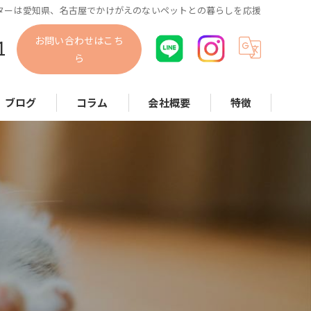
ターは愛知県、名古屋でかけがえのないペットとの暮らしを応援
お問い合わせはこち
1
ら
ブログ
コラム
会社概要
特徴
犬
猫
小動物
散歩代行
お世話