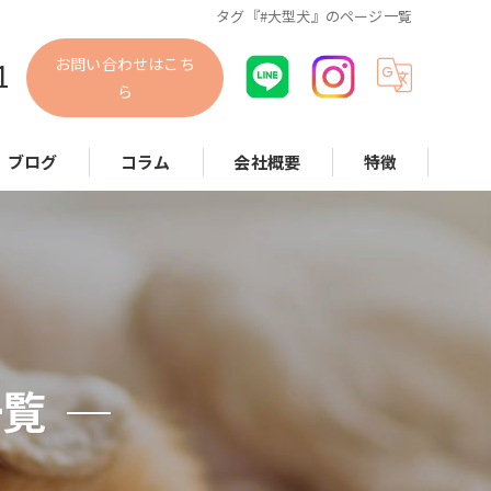
タグ『#大型犬』のページ一覧
お問い合わせはこち
1
ら
ブログ
コラム
会社概要
特徴
犬
猫
小動物
散歩代行
一覧
お世話