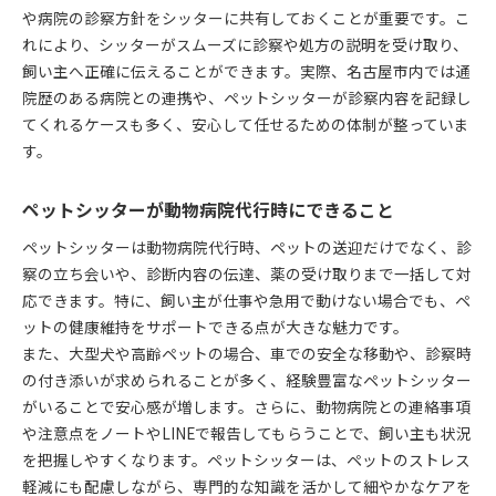
や病院の診察方針をシッターに共有しておくことが重要です。こ
れにより、シッターがスムーズに診察や処方の説明を受け取り、
飼い主へ正確に伝えることができます。実際、名古屋市内では通
院歴のある病院との連携や、ペットシッターが診察内容を記録し
てくれるケースも多く、安心して任せるための体制が整っていま
す。
ペットシッターが動物病院代行時にできること
ペットシッターは動物病院代行時、ペットの送迎だけでなく、診
察の立ち会いや、診断内容の伝達、薬の受け取りまで一括して対
応できます。特に、飼い主が仕事や急用で動けない場合でも、ペ
ットの健康維持をサポートできる点が大きな魅力です。
また、大型犬や高齢ペットの場合、車での安全な移動や、診察時
の付き添いが求められることが多く、経験豊富なペットシッター
がいることで安心感が増します。さらに、動物病院との連絡事項
や注意点をノートやLINEで報告してもらうことで、飼い主も状況
を把握しやすくなります。ペットシッターは、ペットのストレス
軽減にも配慮しながら、専門的な知識を活かして細やかなケアを