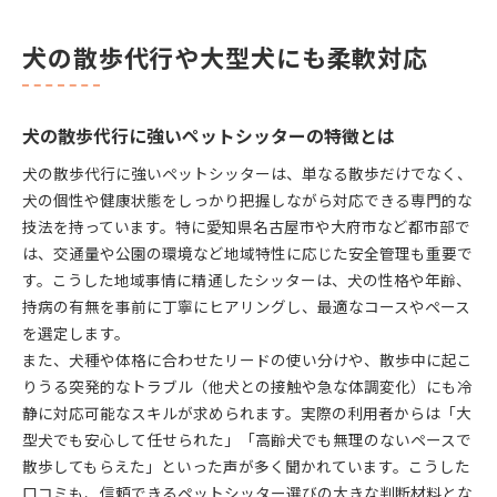
犬の散歩代行や大型犬にも柔軟対応
犬の散歩代行に強いペットシッターの特徴とは
犬の散歩代行に強いペットシッターは、単なる散歩だけでなく、
犬の個性や健康状態をしっかり把握しながら対応できる専門的な
技法を持っています。特に愛知県名古屋市や大府市など都市部で
は、交通量や公園の環境など地域特性に応じた安全管理も重要で
す。こうした地域事情に精通したシッターは、犬の性格や年齢、
持病の有無を事前に丁寧にヒアリングし、最適なコースやペース
を選定します。
また、犬種や体格に合わせたリードの使い分けや、散歩中に起こ
りうる突発的なトラブル（他犬との接触や急な体調変化）にも冷
静に対応可能なスキルが求められます。実際の利用者からは「大
型犬でも安心して任せられた」「高齢犬でも無理のないペースで
散歩してもらえた」といった声が多く聞かれています。こうした
口コミも、信頼できるペットシッター選びの大きな判断材料とな