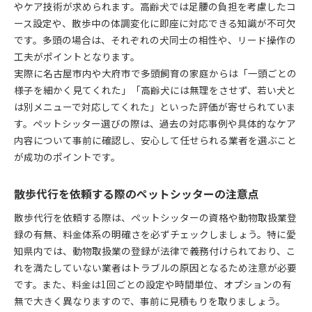
やケア技術が求められます。高齢犬では足腰の負担を考慮したコ
ース設定や、散歩中の体調変化に即座に対応できる知識が不可欠
です。多頭の場合は、それぞれの犬同士の相性や、リード操作の
工夫がポイントとなります。
実際に名古屋市内や大府市で多頭飼育の家庭からは「一頭ごとの
様子を細かく見てくれた」「高齢犬には無理をさせず、若い犬と
は別メニューで対応してくれた」といった評価が寄せられていま
す。ペットシッター選びの際は、過去の対応事例や具体的なケア
内容について事前に確認し、安心して任せられる業者を選ぶこと
が成功のポイントです。
散歩代行を依頼する際のペットシッターの注意点
散歩代行を依頼する際は、ペットシッターの資格や動物取扱業登
録の有無、料金体系の明確さを必ずチェックしましょう。特に愛
知県内では、動物取扱業の登録が法律で義務付けられており、こ
れを満たしていない業者はトラブルの原因となるため注意が必要
です。また、料金は1回ごとの設定や時間単位、オプションの有
無で大きく異なりますので、事前に見積もりを取りましょう。