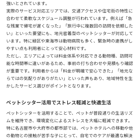
強いとされています。
実際のサービス対応エリアでは、交通アクセスや住宅街の特性に
合わせて柔軟なスケジュール調整が行われています。例えば「急
な残業で帰宅が遅くなった」「旅行中に複数回の訪問を依頼した
い」といった要望にも、地元密着型のペットシッターが対応して
います。特に緑区や東海市は動物病院も多く、緊急時の連携がし
やすい点も利用者にとって安心材料です。
ただし、エリアによっては料金体系や対応できる動物種、訪問可
能な時間帯に違いがあるため、事前の打ち合わせや見積もり確認
が重要です。利用者からは「料金が明確で安心できた」「地元な
らではの気配りがありがたい」といった声もあり、地域特性を生
かしたサービス選びがポイントとなります。
ペットシッター活用でストレス軽減と快適生活
ペットシッターを活用することで、ペットが普段通りの生活リズ
ムを維持でき、環境変化によるストレスを大幅に軽減できます。
特に名古屋市や大府市の都市部では、ペットホテルへの移動や他
の動物との接触が苦手な子にとって、自宅でのケアが最適な解決