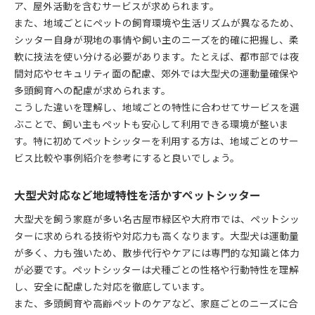
ア、屋外活動を含むサービスが求められます。
また、地域ごとにペットの飼育環境や生活リズムが異なるため、
シッター自身が現地の事情や飼い主のニーズを的確に把握し、柔
軟に技法を使い分ける必要があります。たとえば、都市部では夜
間対応やセキュリティ面の配慮、郊外では大型犬の運動量確保や
多頭飼育への配慮が求められます。
こうした違いを理解し、地域ごとの特性に合わせてサービスを選
ぶことで、飼い主もペットも安心して利用できる環境が整いま
す。特に初めてペットシッターを利用する方は、地域ごとのサー
ビス比較や事例紹介を参考にすると良いでしょう。
大型犬対応など地域特性を活かすペットシッター
大型犬を飼う家庭が多い名古屋市緑区や大府市では、ペットシッ
ターに求められる技術や対応力も高くなります。大型犬は運動量
が多く、力も強いため、散歩代行やケアには専門的な知識と体力
が必要です。ペットシッターは犬種ごとの性格や行動特性を理解
し、安全に配慮した対応を徹底しています。
また、多頭飼育や高齢ペットのケアなど、家庭ごとのニーズに合