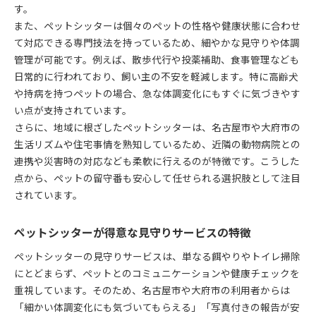
す。
高齢犬や多頭にもペットシッターは柔軟に対応
また、ペットシッターは個々のペットの性格や健康状態に合わせ
散歩代行を依頼する際のペットシッターの注意点
て対応できる専門技法を持っているため、細やかな見守りや体調
動物病院代行が必要な時の頼り方
管理が可能です。例えば、散歩代行や投薬補助、食事管理なども
ペットシッターの動物病院代行サービス活用法
日常的に行われており、飼い主の不安を軽減します。特に高齢犬
ペットシッターが動物病院代行時にできること
や持病を持つペットの場合、急な体調変化にもすぐに気づきやす
急な病院送りもペットシッターがしっかり対応
い点が支持されています。
さらに、地域に根ざしたペットシッターは、名古屋市や大府市の
動物病院代行を選ぶ際ペットシッターの選び方
生活リズムや住宅事情を熟知しているため、近隣の動物病院との
ペットシッターの動物病院代行事例と注意点
連携や災害時の対応なども柔軟に行えるのが特徴です。こうした
ペットシッターで独立を目指す方法
点から、ペットの留守番も安心して任せられる選択肢として注目
ペットシッター独立に必要な資格や登録条件
されています。
動物取扱業登録の流れとペットシッターの要件
ペットシッターで独立する実務経験の積み方
ペットシッターが得意な見守りサービスの特徴
ペットシッター独立後の料金設定と集客ポイント
ペットシッターの見守りサービスは、単なる餌やりやトイレ掃除
ペットシッターとして独立を目指す際の注意点
にとどまらず、ペットとのコミュニケーションや健康チェックを
地域密着サービスの技法を学ぶ
重視しています。そのため、名古屋市や大府市の利用者からは
地域密着型ペットシッターの強みと選び方
「細かい体調変化にも気づいてもらえる」「写真付きの報告が安