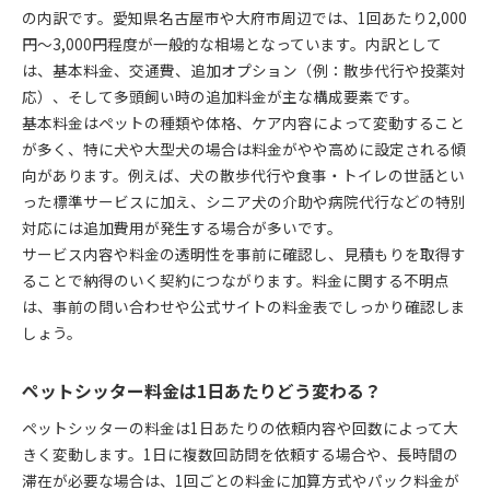
の内訳です。愛知県名古屋市や大府市周辺では、1回あたり2,000
円〜3,000円程度が一般的な相場となっています。内訳として
は、基本料金、交通費、追加オプション（例：散歩代行や投薬対
応）、そして多頭飼い時の追加料金が主な構成要素です。
基本料金はペットの種類や体格、ケア内容によって変動すること
が多く、特に犬や大型犬の場合は料金がやや高めに設定される傾
向があります。例えば、犬の散歩代行や食事・トイレの世話とい
った標準サービスに加え、シニア犬の介助や病院代行などの特別
対応には追加費用が発生する場合が多いです。
サービス内容や料金の透明性を事前に確認し、見積もりを取得す
ることで納得のいく契約につながります。料金に関する不明点
は、事前の問い合わせや公式サイトの料金表でしっかり確認しま
しょう。
ペットシッター料金は1日あたりどう変わる？
ペットシッターの料金は1日あたりの依頼内容や回数によって大
きく変動します。1日に複数回訪問を依頼する場合や、長時間の
滞在が必要な場合は、1回ごとの料金に加算方式やパック料金が