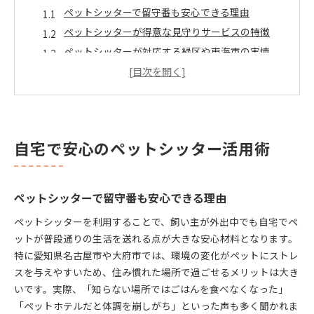
ペットシッターで留守番も安心できる理由
ペットシッターが得意な見守りサービスの特徴
ペットシッターが対応する緑区や東海市の実情
ペットシッター活用でストレス軽減と快適生活
多頭飼育や大型犬もペットシッターが柔軟対応
料金基準と選び方を徹底解説
ペットシッター料金の相場と内訳を詳しく解説
自宅で安心のペットシッター活用術
ペットシッター料金は1日あたりどう変わる？
ペットシッターの料金比較で見逃せない注意点
緑区や日進市でのペットシッター料金の傾向
ペットシッターで留守番も安心できる理由
頭数追加や交通費までペットシッター料金のコツ
ペットシッターを利用することで、飼い主が外出中でも自宅でペ
犬の散歩代行や大型犬にも柔軟対応
ットが普段通りの生活を送れる点が大きな安心材料となります。
犬の散歩代行に強いペットシッターの特徴とは
特に愛知県名古屋市や大府市では、環境の変化がペットにストレ
ペットシッターが大型犬にも安心対応する理由
スを与えやすいため、住み慣れた場所で過ごせるメリットは大き
名古屋や東海市で散歩代行のペットシッター活用
いです。実際、「知らない場所ではごはんを食べなくなった」
術
「ペットホテルだと体調を崩しがち」といった声も多く聞かれま