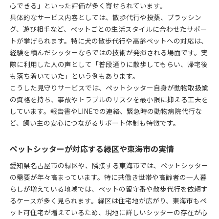
心できる」といった評価が多く寄せられています。
ペットシッターが提供する緑区や東海市の事例
具体的なサービス内容としては、散歩代行や投薬、ブラッシン
地域ごとのペットシッターサービス技法の違い
グ、遊び相手など、ペットごとの生活スタイルに合わせたサポー
大型犬対応など地域特性を活かすペットシッター
トが挙げられます。特に犬の散歩代行や高齢ペットへの対応は、
地域密着で信頼されるペットシッターになるコツ
経験を積んだシッターならではの技術が発揮される場面です。実
際に利用した人の声として「普段通りに散歩してもらい、帰宅後
も落ち着いていた」という例もあります。
こうした見守りサービスでは、ペットシッター自身が動物取扱業
の資格を持ち、事故やトラブルのリスクを最小限に抑える工夫を
しています。報告書やLINEでの連絡、緊急時の動物病院代行な
ど、飼い主の安心につながるサポート体制も特徴です。
ペットシッターが対応する緑区や東海市の実情
愛知県名古屋市の緑区や、隣接する東海市では、ペットシッター
の需要が年々高まっています。特に共働き世帯や高齢者の一人暮
らしが増えている地域では、ペットの留守番や散歩代行を依頼す
るケースが多く見られます。緑区は住宅地が広がり、東海市もペ
ット可住宅が増えているため、現地に詳しいシッターの存在が心