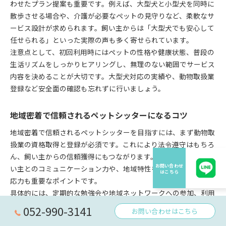
わせたプラン提案も重要です。例えば、大型犬と小型犬を同時に
散歩させる場合や、介護が必要なペットの見守りなど、柔軟なサ
ービス設計が求められます。飼い主からは「大型犬でも安心して
任せられる」といった実際の声も多く寄せられています。
注意点として、初回利用時にはペットの性格や健康状態、普段の
生活リズムをしっかりヒアリングし、無理のない範囲でサービス
内容を決めることが大切です。大型犬対応の実績や、動物取扱業
登録など安全面の確認も忘れずに行いましょう。
地域密着で信頼されるペットシッターになるコツ
地域密着で信頼されるペットシッターを目指すには、まず動物取
扱業の資格取得と登録が必須です。これにより法令遵守はもちろ
ん、飼い主からの信頼獲得にもつながります。さらに、地元の飼
い主とのコミュニケーション力や、地域特性を踏まえた柔軟な対
応力も重要なポイントです。
具体的には、定期的な勉強会や地域ネットワークへの参加、利用
者からのフィードバックをサービス改善に活かす姿勢が求められ
052-990-3141
お問い合わせはこちら
ます。また、ペットの健康管理や緊急時対応など、専門知識と実