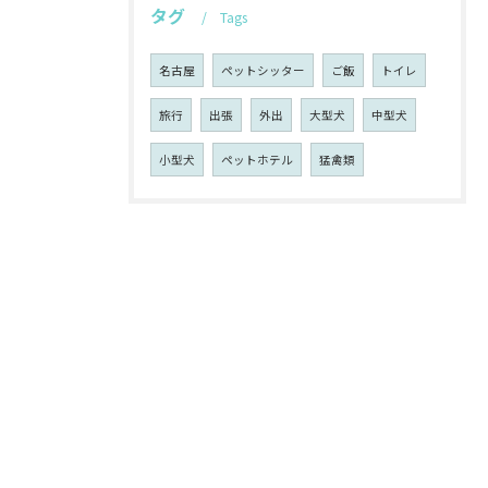
タグ
Tags
名古屋
ペットシッター
ご飯
トイレ
旅行
出張
外出
大型犬
中型犬
小型犬
ペットホテル
猛禽類