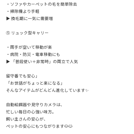
・ソファやカーペットの毛を簡単除去
・掃除機より手軽
▶ 換毛期に一気に需要増
⑤ リュック型キャリー
・両手が空いて移動が楽
・病院・防災・電車移動にも
▶ 「普段使い＋非常時」の両立で人気
留守番でも安心」
「お世話がちょっと楽になる」
そんなアイテムがどんどん進化しています✨
自動給餌器や見守りカメラは、
忙しい毎日の心強い味方。
飼い主さんの安心が、
ペットの安心にもつながります🐶🐱