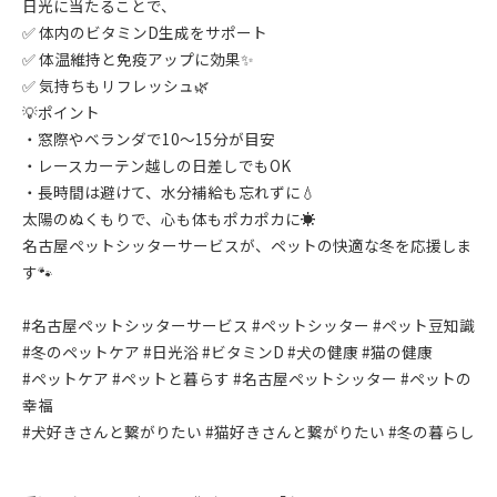
日光に当たることで、
✅ 体内のビタミンD生成をサポート
✅ 体温維持と免疫アップに効果✨
✅ 気持ちもリフレッシュ🌿
💡ポイント
・窓際やベランダで10〜15分が目安
・レースカーテン越しの日差しでもOK
・長時間は避けて、水分補給も忘れずに💧
太陽のぬくもりで、心も体もポカポカに☀️
名古屋ペットシッターサービスが、ペットの快適な冬を応援しま
す🐾
#名古屋ペットシッターサービス #ペットシッター #ペット豆知識
#冬のペットケア #日光浴 #ビタミンD #犬の健康 #猫の健康
#ペットケア #ペットと暮らす #名古屋ペットシッター #ペットの
幸福
#犬好きさんと繋がりたい #猫好きさんと繋がりたい #冬の暮らし