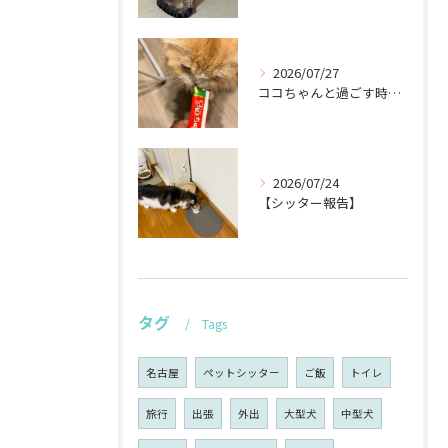
2026/07/27
ココちゃんと過ごす時間が待ち遠しい！🐾
2026/07/24
【シッター報告】
タグ
Tags
名古屋
ペットシッター
ご飯
トイレ
旅行
出張
外出
大型犬
中型犬