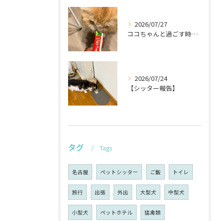
2026/07/27
ココちゃんと過ごす時間が待ち遠しい！🐾
2026/07/24
【シッター報告】
タグ
Tags
名古屋
ペットシッター
ご飯
トイレ
旅行
出張
外出
大型犬
中型犬
小型犬
ペットホテル
猛禽類