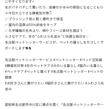
じやすくなります⚡
毛がパチパチして驚いたり、皮膚のかゆみの原因になることも💦
💡今日からできる静電気対策👇
✅ ブラッシング前に軽く霧吹きで保湿
✅ 室内の湿度は50％前後をキープ
✅ 化学繊維の毛布より、綿やフリース素材を選ぼう
小さなケアで、冬の“ふわさら毛並み”と快適な毎日を✨
名古屋ペットシッターサービスが、ペットの暮らしをやさしくサ
ポートします🐕🐈
名古屋ペットシッターサービス #ペットシッター #ペット豆知識
#静電気対策 #冬のペットケア #犬のいる暮らし #猫のいる暮らし
#ペットケア #ペットと暮らす #名古屋ペットシッター #ペットの
健康
#犬好きさんと繋がりたい #猫好きさんと繋がりたい #ふわさら毛
並み
愛知県名古屋市中川区に拠点を置く「名古屋ペットシッターサー