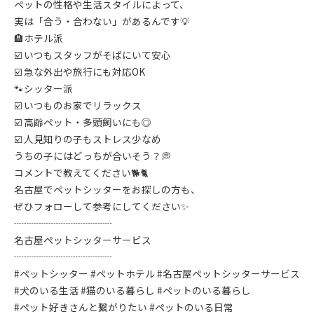
ペットの性格や生活スタイルによって、
実は「合う・合わない」があるんです💡
🏨ホテル派
☑️ いつもスタッフがそばにいて安心
☑️ 急な外出や旅行にも対応OK
🐾シッター派
☑️ いつものお家でリラックス
☑️ 高齢ペット・多頭飼いにも◎
☑️ 人見知りの子もストレス少なめ
うちの子にはどっちが合いそう？💭
コメントで教えてください🐕🐈
名古屋でペットシッターをお探しの方も、
ぜひフォローして参考にしてください✨
┈┈┈┈┈┈┈┈┈┈
名古屋ペットシッターサービス
┈┈┈┈┈┈┈┈┈┈
#ペットシッター #ペットホテル #名古屋ペットシッターサービス
#犬のいる生活 #猫のいる暮らし #ペットのいる暮らし
#ペット好きさんと繋がりたい #ペットのいる日常