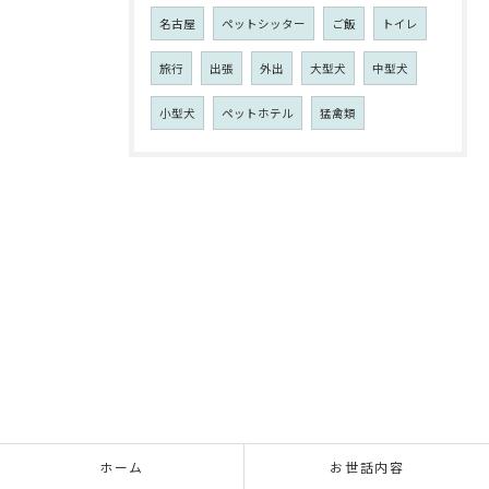
名古屋
ペットシッター
ご飯
トイレ
旅行
出張
外出
大型犬
中型犬
小型犬
ペットホテル
猛禽類
ホーム
お世話内容