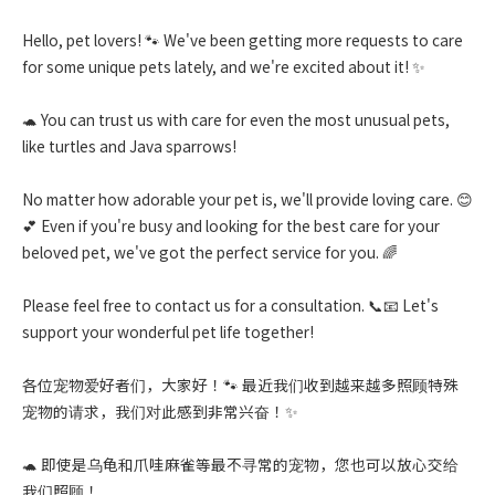
Hello, pet lovers! 🐾 We've been getting more requests to care
for some unique pets lately, and we're excited about it! ✨
🐢 You can trust us with care for even the most unusual pets,
like turtles and Java sparrows!
No matter how adorable your pet is, we'll provide loving care. 😊
💕 Even if you're busy and looking for the best care for your
beloved pet, we've got the perfect service for you. 🌈
Please feel free to contact us for a consultation. 📞📧 Let's
support your wonderful pet life together!
各位宠物爱好者们，大家好！🐾 最近我们收到越来越多照顾特殊
宠物的请求，我们对此感到非常兴奋！✨
🐢 即使是乌龟和爪哇麻雀等最不寻常的宠物，您也可以放心交给
我们照顾！