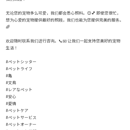
无论您的宠物多么可爱，我们都会悉心照料。😊💕 即使您很忙，
想为心爱的宠物提供最好的照顾，我们也能为您提供完美的服务。
🌈
欢迎随时联系我们进行咨询。📞📧 让我们一起支持您美好的宠物
生活！
#ペットシッター
#ペットライフ
#亀
#文鳥
#レアなペット
#安心
#愛情
#ペットケア
#ペットサービス
#ペットオーナー