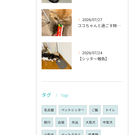
2026/07/27
ココちゃんと過ごす時間が待ち遠しい！🐾
2026/07/24
【シッター報告】
タグ
Tags
名古屋
ペットシッター
ご飯
トイレ
旅行
出張
外出
大型犬
中型犬
小型犬
ペットホテル
猛禽類