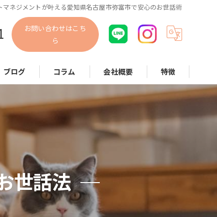
トマネジメントが叶える愛知県名古屋市弥富市で安心のお世話術
お問い合わせはこち
1
ら
ブログ
コラム
会社概要
特徴
犬
猫
小動物
散歩代行
お世話法
お世話