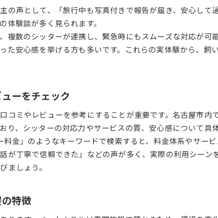
フリートマネジメントが支える信頼のサポート
主の声として、「旅行中も写真付きで報告が届き、安心して
ペットシッターにフリートマネジメントを活かす方法
の体験談が多く見られます。
安全移動と管理でペットシッターが選ばれる理由
、複数のシッターが連携し、緊急時にもスムーズな対応が可
フリートマネジメントで実現する安心のお世話体制
った安心感を挙げる方も多いです。これらの実体験から、飼
複数拠点対応とペットシッターのメリット
ペットシッター利用時の管理体制強化ポイント
移動も管理も任せて安心を手に入れる方法
ビューをチェック
ペットシッターは移動も管理も安心して任せられる
ミやレビューを参考にすることが重要です。名古屋市内では「HA
名古屋で実現する効率的なペットシッターサービス
おり、シッターの対応力やサービスの質、安心感について具
移動時のストレスを減らすペットシッター活用法
ター料金」のようなキーワードで検索すると、料金体系やサー
フリートマネジメントによる安全な移動サポート
話が丁寧で信頼できた」などの声が多く、実際の利用シーン
ペットシッターサービスの管理体制を徹底解説
びましょう。
屋の特徴