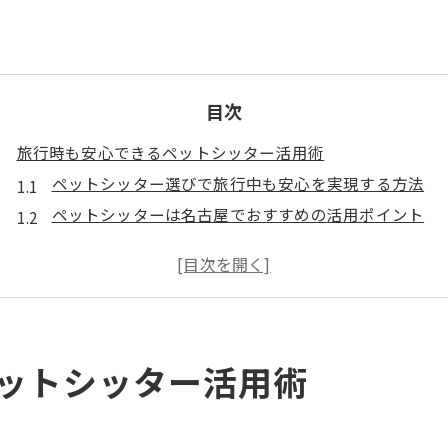
目次
旅行時も安心できるペットシッター活用術
ペットシッター選びで旅行中も安心を実現する方法
ペットシッターは名古屋でおすすめの活用ポイント
旅行中のペットシッター体験談で具体的な安心を知る
ペットシッターのリアルな口コミやレビューをチェッ
ペットシッターとホテルの違いと名古屋の特徴
名古屋でストレスフリーなお世話を実現
ットシッター活用術
名古屋でペットシッターを選ぶ際の重要ポイント
ペットシッター名古屋おすすめサービスの特徴
猫にも安心の名古屋ペットシッターが支持される理由