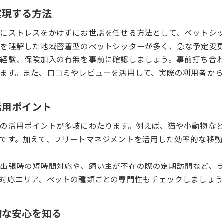
名古屋でペットシッターを利用するメリットとは
実現する方法
ペットシッター名古屋市レビューで分かる信頼度
にストレスをかけずにお世話を任せる方法として、ペットシ
自宅で叶う安心ペットケアのポイントとは
を理解した地域密着型のペットシッターが多く、急な予定変
自宅でのペットシッター利用が選ばれる理由
経験、保険加入の有無を事前に確認しましょう。事前打ち合
名古屋で自宅ペットケアが安心なポイント
ます。また、口コミやレビューを活用して、実際の利用者か
ペットシッターで自宅環境を守るお世話の工夫
ペットシッター体験談から分かる安心の秘密
活用ポイント
ペットシッターの訪問時に気を付けたいこと
の活用ポイントが多岐にわたります。例えば、猫や小動物な
環境変化が苦手な子に選ぶべきサービス
です。加えて、フリートマネジメントを活用した効率的な移
環境変化に敏感なペットにペットシッターが最適な理
ペットシッターは猫にもおすすめなサービス内容
な出張時の短時間対応や、飼い主が不在の際の定期訪問など、
名古屋のペットシッターが選ばれる基準とは
対応エリア、ペットの種類ごとの専門性もチェックしましょ
ペットシッター利用で得られる安心のサポート
フリートマネジメントとペットシッターの連携例
的な安心を知る