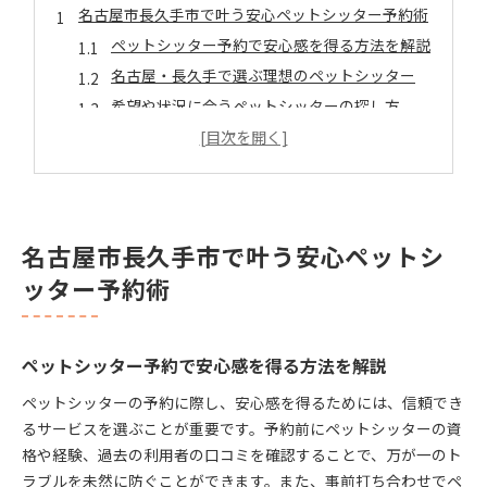
名古屋市長久手市で叶う安心ペットシッター予約術
ペットシッター予約で安心感を得る方法を解説
名古屋・長久手で選ぶ理想のペットシッター
希望や状況に合うペットシッターの探し方
ペットシッター予約時に確認すべきポイント
信頼できるペットシッターの見極め方とは
ペットシッター予約時に役立つ選び方のポイント
ペットシッター選びに役立つ比較ポイント
名古屋市長久手市で叶う安心ペットシ
資格や経験重視のペットシッター選定法
ッター予約術
愛犬・愛猫の性格に合わせたサービス選び
オンラインでできるペットシッター予約術
口コミや評判を活用した選び方のコツ
ペットシッター予約で安心感を得る方法を解説
信頼できるペットシッターを見つける秘訣とは
ペットシッターの予約に際し、安心感を得るためには、信頼でき
ペットシッターの信頼性を判断する基準
るサービスを選ぶことが重要です。予約前にペットシッターの資
ペットシッター資格と安心のサービス内容
格や経験、過去の利用者の口コミを確認することで、万が一のト
訪問前の打ち合わせで確認すべき項目
ラブルを未然に防ぐことができます。また、事前打ち合わせでペ