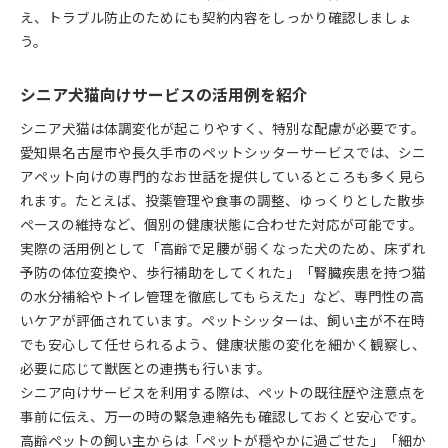
え、トラブル防止のためにも契約内容をしっかり確認しましょ
う。
シニア犬猫向けサービスの活用例を紹介
シニア犬猫は体調変化が起こりやすく、特別な配慮が必要です。
愛知県名古屋市や長久手市のペットシッターサービスでは、シニ
アペット向けの専門的なお世話を提供しているところも多く見ら
れます。たとえば、投薬管理や食事の調整、ゆっくりとした散歩
ペースの維持など、個別の健康状態に合わせた対応が可能です。
実際の活用例として「高齢で足腰が弱くなった犬のため、床ずれ
予防の体位変換や、歩行補助をしてくれた」「腎臓疾患を持つ猫
の水分補給やトイレ管理を徹底してもらえた」など、専門性の高
いケアが評価されています。ペットシッターは、飼い主が不在時
でも安心して任せられるよう、健康状態の変化を細かく観察し、
必要に応じて獣医との連携も行います。
シニア向けサービスを利用する際は、ペットの既往歴や注意点を
事前に伝え、万一の時の緊急連絡先も確認しておくと安心です。
高齢ペットの飼い主からは「ペットが穏やかに過ごせた」「細か