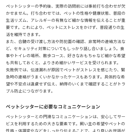
ペットシッターの予約後、実際の訪問前には事前打ち合わせが欠
かせません。打ち合わせでは、ペットの性格や健康状態、普段の
生活リズム、アレルギーの有無など細かな情報を伝えることが重
要です。これにより、ペットにストレスをかけず、普段通りの生
活を維持できます。
また、合鍵の受け渡し方法や防犯面の確認、非常時の連絡方法な
ど、セキュリティ対策についてもしっかり話し合いましょう。食
事やトイレの場所、散歩コース、好きなおもちゃなど細かな希望
も共有しておくと、よりきめ細かいサービスを受けられます。
失敗例では、伝達漏れが原因でペットがストレスを感じたり、緊
急時の連絡がうまくいかなかったケースもあります。具体的な希
望や不安点は遠慮せず伝え、納得のいくまで確認することがトラ
ブル防止につながります。
ペットシッターに必要なコミュニケーション
ペットシッターとの円滑なコミュニケーションは、安心してサー
ビスを利用するための大きな要素です。飼い主の希望やペットの
性格・体調変化などをしっかり伝えることで、より良いお世話が