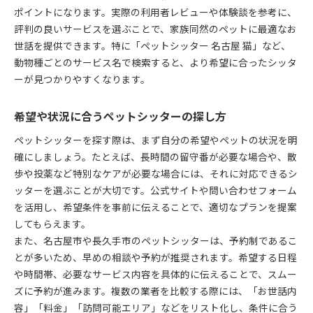
追加料金が発生するケースと注意点
ポイントになります。実際の利用者レビューや体験談を参考に、
評判の良いサービスを選ぶことで、家族同然のペットに最適なお
サービス内容別ペットシッター比較の方法
世話を提供できます。特に「ペットシッター 名古屋 猫」など、
ペットシッター料金と口コミの活用術
動物種ごとのサービス名で検索すると、より希望に合ったシッタ
見積もり時に押さえたいポイントとは
ーが見つかりやすくなります。
希望や状況に合うペットシッターの探し方
ペットシッターを探す際は、まず自分の希望やペットの状況を明
確にしましょう。たとえば、長時間の留守番が必要な場合や、散
歩や投薬など特別なケアが必要な場合には、それに対応できるシ
ッターを選ぶことが大切です。公式サイトや問い合わせフォーム
を活用し、希望条件を事前に伝えることで、適切なプランを提案
してもらえます。
また、名古屋市や長久手市のペットシッターは、予約制であるこ
とが多いため、早めの相談や予約が推奨されます。希望する日程
や時間帯、必要なサービス内容を具体的に伝えることで、スムー
ズに予約が進みます。複数の業者を比較する際には、「お世話内
容」「料金」「訪問可能エリア」などをリスト化し、条件に合う