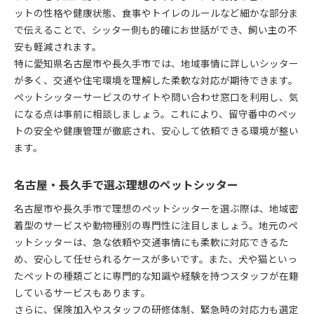
ペットシッターに必要なコミュニケーション
ットの性格や健康状態、食事やトイレのルールなど細かな部分ま
ペットシッターONLYの特徴と選び方の違い
で伝えることで、シッター側も的確にお世話ができ、飼い主の不
安も軽減されます。
大切な家族へペットシッターを頼む前の心得
特に愛知県名古屋市や長久手市では、地域事情に詳しいシッター
ペットシッター依頼前に準備したいこと
が多く、交通や住宅環境を理解した柔軟な対応が期待できます。
家族としてのペットと信頼関係を築く方法
ペットシッターサービスのサイトや問い合わせ窓口を利用し、気
ペットのストレス軽減に配慮した予約術
になる点は事前に相談しましょう。これにより、留守番中のペッ
シッターとの事前面談で伝えるべき内容
トの安全や健康管理が徹底され、安心して依頼できる環境が整い
ペットシッターと飼い主の信頼構築ポイント
ます。
自宅で快適に任せるペットシッター活用法
名古屋・長久手で選ぶ理想のペットシッター
自宅訪問型ペットシッターのメリットとは
ペットシッター利用時の安心ケアポイント
名古屋市や長久手市で理想のペットシッターを選ぶ際は、地域密
着型のサービスや動物種別の専門性に注目しましょう。地元のペ
シニア犬猫向けサービスの活用例を紹介
ットシッターは、急な依頼や交通事情にも柔軟に対応できるた
健康状態に配慮したペットシッター依頼術
め、安心して任せられるケースが多いです。また、犬や猫といっ
個別対応が魅力のペットシッター利用法
たペットの種類ごとに専門的な知識や経験を持つスタッフが在籍
ペットシッターの料金やサービス比較ガイド
しているサービスもあります。
ペットシッター料金体系の基本を理解する
さらに、保険加入やスタッフの研修体制、緊急時の対応力も選定