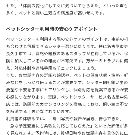
せた」「体調の変化にもすぐに気づいてもらえた」といった声も
多く、ペットと飼い主双方の満足度が高い傾向です。
ペットシッター利用時の安心ケアポイント
ペットシッターを利用する際の安心ケアのポイントは、事前の打
ち合わせと信頼できるシッター選びにあります。特に名古屋市や
長久手市では、資格や経験のあるスタッフが在籍しているか、保
険に加入しているかの確認が不可欠です。万が一のトラブルに備
え、対応体制や連絡手段もチェックしましょう。
また、お世話内容の詳細な確認や、ペットの健康状態・性格・好
みなどをしっかり伝えることが重要です。シッター側も飼い主の
要望や不安を丁寧にヒアリングし、個別対応を提案できるかが安
心感につながります。実際、ペットシッターサービス名古屋中央
店では、訪問前のカウンセリングを徹底しており、飼い主の不安
を解消する工夫がなされています。
利用者の体験談では、「毎回写真や報告が届き、安心できた」
「急な予定変更にも柔軟に対応してもらえた」といった評価が多
く見られます。予約時には、希望日時やお世話内容を具体的に伝