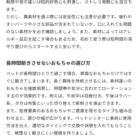
触感や音の違いは知的好奇心も刺激し、ストレス発散にも役立ち
ます。
ただし、異素材を選ぶ際には安全性にも注意が必要です。壊れや
すいパーツや小さな部品が含まれていないか、口に入れても問題
のない素材かを必ず確認しましょう。また、素材によってはアレ
ルギー反応を起こす場合もあるため、初めて使う際は短時間の見
守り遊びからスタートすると安心です。
長時間飽きさせないおもちゃの選び方
ペットが長時間ひとりで過ごす場合、単調なおもちゃだけではす
ぐに飽きてしまいます。長く興味を持続させるには、素材違いの
おもちゃを複数用意し、時間帯や気分に合わせてローテーション
するのが効果的です。例えば、午前中は羽根付き、午後はラバー
系、夕方は布製といった切り替えで新鮮さを演出できます。
また、知育要素のあるおもちゃやご褒美を隠せるタイプも組み合
わせると、遊びの幅が広がります。ペットシッターに事前に使用
方法を伝え、適切なタイミングで交換や休憩を入れてもらうこと
で、無理なく飽きにくい環境を作りましょう。