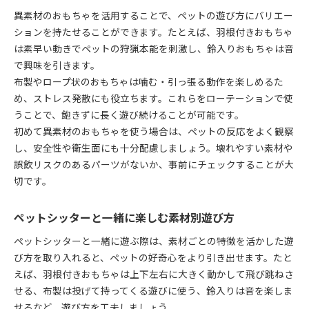
異素材のおもちゃを活用することで、ペットの遊び方にバリエー
ションを持たせることができます。たとえば、羽根付きおもちゃ
は素早い動きでペットの狩猟本能を刺激し、鈴入りおもちゃは音
で興味を引きます。
布製やロープ状のおもちゃは噛む・引っ張る動作を楽しめるた
め、ストレス発散にも役立ちます。これらをローテーションで使
うことで、飽きずに長く遊び続けることが可能です。
初めて異素材のおもちゃを使う場合は、ペットの反応をよく観察
し、安全性や衛生面にも十分配慮しましょう。壊れやすい素材や
誤飲リスクのあるパーツがないか、事前にチェックすることが大
切です。
ペットシッターと一緒に楽しむ素材別遊び方
ペットシッターと一緒に遊ぶ際は、素材ごとの特徴を活かした遊
び方を取り入れると、ペットの好奇心をより引き出せます。たと
えば、羽根付きおもちゃは上下左右に大きく動かして飛び跳ねさ
せる、布製は投げて持ってくる遊びに使う、鈴入りは音を楽しま
せるなど、遊び方を工夫しましょう。