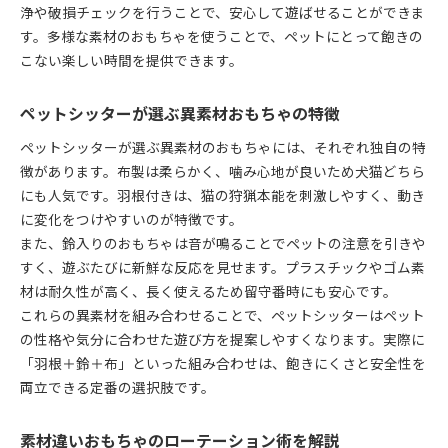
飽きにくい環境を作るおもちゃ選択法
浄や破損チェックを行うことで、安心して遊ばせることができま
飽きにくさを重視したおもちゃ選びの基準
す。多様な素材のおもちゃを使うことで、ペットにとって飽きの
こない楽しい時間を提供できます。
ペットシッターと相談したい素材の選定方法
異素材を取り入れるメリットと注意点
ペットシッターが選ぶ異素材おもちゃの特徴
長時間飽きさせないおもちゃの選び方
ペットのストレス軽減につながる選択術
ペットシッターが選ぶ異素材のおもちゃには、それぞれ独自の特
徴があります。布製は柔らかく、噛み心地が良いため犬猫どちら
にも人気です。羽根付きは、猫の狩猟本能を刺激しやすく、動き
に変化をつけやすいのが特徴です。
また、鈴入りのおもちゃは音が鳴ることでペットの注意を引きや
すく、遊ぶたびに新鮮な反応を見せます。プラスチックやゴム素
材は耐久性が高く、長く使えるため留守番時にも安心です。
これらの異素材を組み合わせることで、ペットシッターはペット
の性格や気分に合わせた遊び方を提案しやすくなります。実際に
「羽根＋鈴＋布」といった組み合わせは、飽きにくさと安全性を
両立できる定番の選択肢です。
素材違いおもちゃのローテーション術を解説