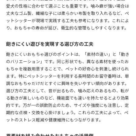
愛犬の性格に合わせて選ぶことも重要です。噛み癖が強い場合は
丈夫なゴム製、繊細な子には柔らかい布製を取り入れるなど、ペ
ットシッターが現場で実践する工夫も参考になります。これによ
り、おもちゃの寿命が延び、衛生的な管理もしやすくなります。
飽きにくい遊びを実現する選び方の工夫
飽きにくいおもちゃ選びのポイントは、「素材の違い」と「動き
のバリエーション」です。同じ形状でも、異なる素材を使ったお
もちゃを複数用意することで、ペットの好奇心を刺激し続けられ
ます。特にペットシッターを利用する長時間のお留守番時は、単
調なおもちゃだけだとすぐに興味を失いやすい傾向があります。
選び方の工夫として、音が出るもの、噛み応えのあるもの、転が
る動きが楽しいものなど、機能面でも違いを持たせるとより効果
的です。万が一の誤飲防止のため、サイズや強度にも注意し、定
期的な点検・交換を心掛けましょう。これらの工夫によって、ペ
ットのストレス軽減や健康維持にもつながります。
異素材を組み合わせたおもちゃの活用例