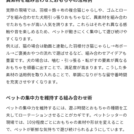
実際の現場では、羽根＋鈴＋布の複合猫じゃらしや、ゴムとロー
プを組み合わせた犬用引っ張りおもちゃなど、異素材を組み合わ
せたおもちゃが高い人気を誇ります。これらはそれぞれ異なる感
触や音を楽しめるため、ペットが飽きにくく集中して遊び続けや
すくなります。
例えば、猫の場合は動画と連動した羽根付き猫じゃらし→布ボー
ル→ご褒美おやつの流れで遊ばせるなど、組み合わせアイデアも
豊富です。犬の場合は、噛む・引っ張る・転がすの要素が異なる
おもちゃを順番に出すことで、満足度が高まります。こうした多
素材の活用例を取り入れることで、単調になりがちな留守番時間
を充実させやすくなります。
ペットの集中力を維持する組み合わせ術
ペットの集中力を維持するには、遊ぶ時間とおもちゃの種類を工
夫してローテーションさせることがカギです。ペットシッターの
現場では、10分程度ごとにおもちゃの素材や形状を変えること
で、ペットが新鮮な気持ちで遊び続けられるようにしています。