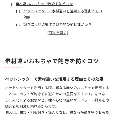
素材違いおもちゃで飽きを防ぐコツ
ペットシッターで素材違いを活用する理由とその
効果
飽きにくい環境作りは素材の多様性がカギ
ペットシッターが選ぶ異素材おもちゃの特徴
素材違いおもちゃのローテーション術を解説
長時間留守番でも飽きにくいコツと工夫
ペットシッター活用時の遊び方革命
素材違いおもちゃで飽きを防ぐコツ
素材違いおもちゃでペットの遊び方が変わる
ペットシッターによる新しい遊びの提案とは
飽きさせない工夫でペットの満足度が向上
ペットシッターで素材違いを活用する理由とその効果
遊び方の幅を広げる異素材おもちゃの使い方
ペットシッターを利用する際、異なる素材のおもちゃを用意する
ペットシッターと一緒に楽しむ素材別遊び方
ことは、ペットが飽きずに遊ぶための重要な工夫です。なぜな
異素材おもちゃ選びが与える変化とは
ら、素材による触感や音、噛み心地の違いが、ペットの好奇心や
ペットシッター目線で見る異素材の効果
探究心を刺激し続けるからです。
素材違いおもちゃがもたらす行動の変化
例えば、布製・羽根付き・鈴入りなど、異なる特徴を持つおもち