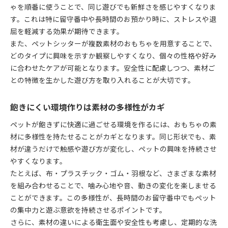
ペットの個性に合わせた素材選びの重要性
ゃを順番に使うことで、同じ遊びでも新鮮さを感じやすくなりま
す。これは特に留守番中や長時間のお預かり時に、ストレスや退
飽きにくくなる素材の組み合わせとは何か
屈を軽減する効果が期待できます。
異素材選択が遊び時間をどれだけ伸ばすか
また、ペットシッターが複数素材のおもちゃを用意することで、
ペットシッター依頼時に持参したい工夫
どのタイプに興味を示すか観察しやすくなり、個々の性格や好み
素材違いおもちゃを持参する理由とメリット
に合わせたケアが可能となります。安全性に配慮しつつ、素材ご
ペットシッター利用時の持ち込みチェックポイン
との特徴を生かした遊び方を取り入れることが大切です。
ト
飽きにくい環境を作るための工夫集
飽きにくい環境作りは素材の多様性がカギ
異素材おもちゃの適切な持参方法を解説
ペットが飽きずに快適に過ごせる環境を作るには、おもちゃの素
ペットシッターに伝えたいおもちゃの特徴
材に多様性を持たせることがカギとなります。同じ形状でも、素
遊びが続くための素材組み合わせ術
材が違うだけで触感や遊び方が変化し、ペットの興味を持続させ
ペットシッターが教える素材組み合わせのコツ
やすくなります。
たとえば、布・プラスチック・ゴム・羽根など、さまざまな素材
飽きにくい遊びを実現する選び方の工夫
を組み合わせることで、噛み心地や音、動きの変化を楽しませる
異素材を組み合わせたおもちゃの活用例
ことができます。この多様性が、長時間のお留守番中でもペット
ペットの集中力を維持する組み合わせ術
の集中力と遊ぶ意欲を持続させるポイントです。
素材違いおもちゃのローテーション実践法
さらに、素材の違いによる衛生面や安全性も考慮し、定期的な洗