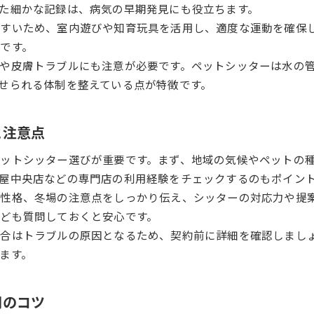
ペットシッター活用で日常の快適度アップ
た細かな記録は、病気の早期発見にも役立ちます。
すいため、室内遊びや知育玩具を活用し、適度な運動を確保
冬場の健康管理に強いペットシッターの知恵
です。
快適な冬を過ごすためのペットシッター体験談
や皮膚トラブルにも注意が必要です。ペットシッターは水の
ペットシッターと過ごした冬の安心エピソード
せられる体制を整えている点が特徴です。
名古屋でペットシッターを利用した体験談
ペットシッターサービスで変わった冬の暮らし
と注意点
ペットシッターの工夫で乗り切る冬の悩み
ペットシッター利用者のリアルな冬対策例
ットシッター選びが重要です。まず、地域の気候やペットの
屋中央店などの専門店の利用経験をチェックするのもポイン
や性格、冬場の注意点をしっかり伝え、シッターの対応力や提
ども質問しておくと安心です。
場合はトラブルの原因となるため、契約前に詳細を確認しまし
ます。
用のコツ