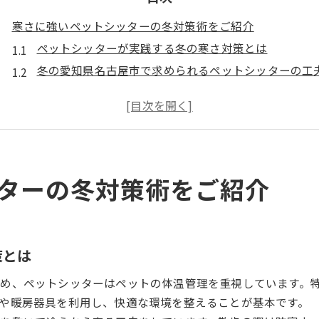
寒さに強いペットシッターの冬対策術をご紹介
ペットシッターが実践する冬の寒さ対策とは
冬の愛知県名古屋市で求められるペットシッターの工
ペットシッターが教えるペットの健康管理ポイント
寒暖差に強いペットシッターの選び方と注意点
名古屋の冬に必要なペットシッター利用のコツ
愛知県名古屋市で注目のペットシッター利用法
ターの冬対策術をご紹介
ペットシッター利用で冬の留守番も安心できる理由
愛知県名古屋市ならではのペットシッター活用法
ペットシッターが提案する冬の快適な過ごし方
ペットシッターサービス選びのポイント紹介
策とは
ペットシッターレビューを参考に冬対策を強化
め、ペットシッターはペットの体温管理を重視しています。
冬の乾燥や寒暖差から守るペットケアの秘訣
や暖房器具を利用し、快適な環境を整えることが基本です。
ペットシッターが実践する冬の乾燥対策術