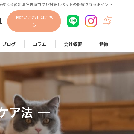
が教える愛知県名古屋市で冬対策とペットの健康を守るポイント
お問い合わせはこち
1
ら
ブログ
コラム
会社概要
特徴
犬
猫
小動物
散歩代行
ケア法
お世話