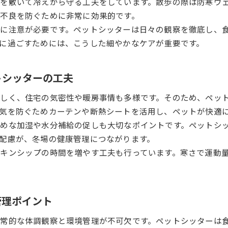
を敷いて冷えから守る工夫をしています。散歩の際は防寒ウ
寒暖差から守るペットシッターのケア方法
不良を防ぐために非常に効果的です。
ペットシッターに相談できる保湿と温度管理
に注意が必要です。ペットシッターは日々の観察を徹底し、
に過ごすためには、こうした細やかなケアが重要です。
冬の健康管理に役立つペットシッターの知恵
ペットシッターが教える名古屋の冬事情
名古屋で安心して頼めるペットシッターの選び方
トシッターの工夫
ペットシッター選びで重視したい冬のポイント
しく、住宅の気密性や暖房事情も多様です。そのため、ペッ
名古屋で信頼できるペットシッターの見極め方
気を防ぐためカーテンや断熱シートを活用し、ペットが快適
ペットシッターと相性を確かめる方法と注意点
めな加湿や水分補給の促しも大切なポイントです。ペットシ
ペットシッターの口コミや評判を活用するコツ
配慮が、冬場の健康管理につながります。
キンシップの時間を増やす工夫も行っています。寒さで運動
ペットシッターサービスの比較で冬を快適に
ペットの健康を守る名古屋式冬の暮らし方ガイド
ペットシッターが提案する冬の生活改善策
管理ポイント
名古屋の冬に適したペットシッターの役割
ペットシッターと考える健康維持の工夫
常的な体調観察と環境管理が不可欠です。ペットシッターは