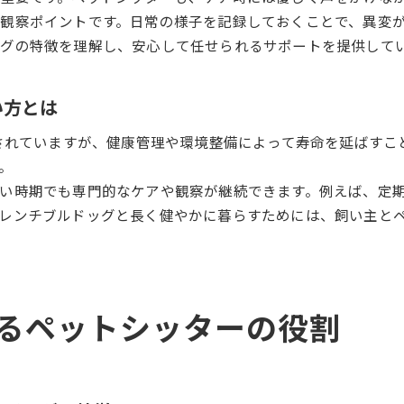
性格に合わせたペットシッターのサポート術
観察ポイントです。日常の様子を記録しておくことで、異変
飼い主と愛犬の絆を強める日常の工夫
グの特徴を理解し、安心して任せられるサポートを提供して
い方とは
とされていますが、健康管理や環境整備によって寿命を延ばす
。
い時期でも専門的なケアや観察が継続できます。例えば、定
レンチブルドッグと長く健やかに暮らすためには、飼い主と
るペットシッターの役割