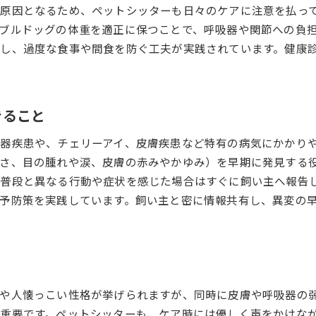
原因となるため、ペットシッターも日々のケアに注意を払っ
ペットシッターが実践する健康管理アドバイス
ブルドッグの体重を適正に保つことで、呼吸器や関節への負
短頭種気道症候群を防ぐ日常ケアの工夫
し、過度な食事や間食を防ぐ工夫が実践されています。健康
皮膚トラブル対策とペットシッターのサポート
熱中症予防のための生活環境づくり
快適な飼い方を叶える実践的ヒント集
きること
フレンチブルドッグの飼いやすさを高める工夫
器疾患や、チェリーアイ、皮膚疾患など特有の病気にかかり
ペットシッターと作る快適な生活リズム
さ、目の腫れや涙、皮膚の赤みやかゆみ）を早期に発見する
特徴を活かしたストレスフリーな飼い方
普段と異なる行動や症状を感じた場合はすぐに飼い主へ報告
病気予防と健康維持のための実践ポイント
予防策を実践しています。飼い主と密に情報共有し、異変の
ペットシッターに学ぶトラブル回避術
性格や特徴を知り良好な関係を築く方法
フレンチブルドッグの性格理解と接し方の工夫
ペットシッターが見守る信頼関係の築き方
や人懐っこい性格が挙げられますが、同時に皮膚や呼吸器の
特徴を理解した上でのしつけポイント
重要です。ペットシッターも、ケア時には優しく声をかけな