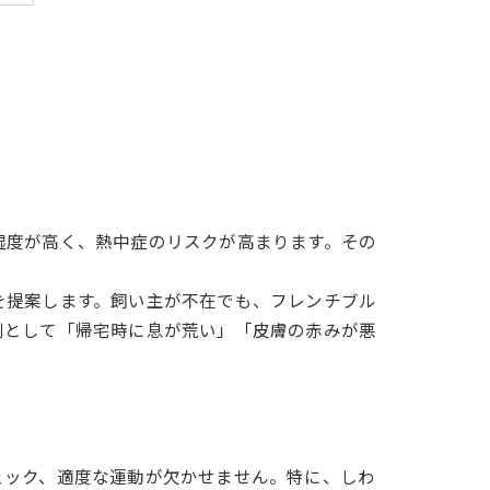
徴
制
ト
湿度が高く、熱中症のリスクが高まります。その
を提案します。飼い主が不在でも、フレンチブル
例として「帰宅時に息が荒い」「皮膚の赤みが悪
ェック、適度な運動が欠かせません。特に、しわ