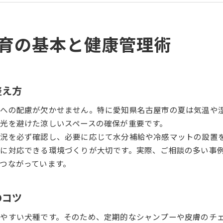
フレンチブルドッグの寿命を延ばす飼い方とは
愛犬との暮らしを支えるペットシッターの役割
育の基本と健康管理術
ペットシッターが対応するフレンチブルドッグの特
飼い主とペットシッターの連携で安心のサポート体
短頭種の病気リスクに強いペットシッター活用法
フレンチブルドッグならではのケアを任せるメリッ
整え方
特有の病気やストレス対策のための連携事例
への配慮が欠かせません。特に愛知県名古屋市の夏は気温や
特徴から見るフレンチブルドッグへの最適ケア
光を避けた涼しいスペースの確保が重要です。
フレンチブルドッグの特徴に合ったケア方法
況を必ず確認し、必要に応じて水分補給や冷感マットの設置
ペットシッターによる性格別サポートの工夫
に対応できる環境づくりが大切です。実際、ご相談の多い事
病気になりやすい体質を考えた日常の注意点
つながっています。
フレブル特有の皮膚・呼吸ケアを徹底解説
ペットシッターが教える快適な飼い方の秘訣
のコツ
特有の病気予防を考える日常の工夫とは
やすい犬種です。そのため、定期的なシャンプーや皮膚のチ
フレンチブルドッグの病気予防に役立つ習慣