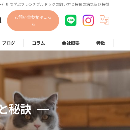
ー利用で学ぶフレンチブルドッグの飼い方と特有の病気及び特徴
お問い合わせはこち
1
ら
ブログ
コラム
会社概要
特徴
犬
猫
小動物
散歩代行
と秘訣
お世話