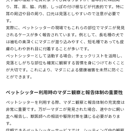
り、耳、首、脇、内股、しっぽの付け根などが代表的です。特に
耳の周辺や目の周り、口元は見落としやすいので注意が必要で
す。
実際に、ペットシッターの現場でもこれらの部位でマダニが発見
されるケースが多く報告されています。例として、長毛種の犬で
は被毛の奥深くにマダニが潜り込みやすく、短毛種であっても皮
膚のしわや折れ目に付着することが多いです。
ペットシッターとして活動する場合、チェックリストを活用し、
見落としがちな部位も確実に観察する習慣を身につけておくこと
が大切です。これにより、マダニによる健康被害を未然に防ぐこ
とができます。
ペットシッター利用時のマダニ観察と報告体制の重要性
ペットシッターを利用する際、マダニ観察と報告体制の充実度は
非常に重要です。万が一マダニが発見された場合、速やかに飼い
主へ報告し、獣医師への相談や駆除対策を講じる必要がありま
す。
信頼できるペットシッターサービスでは、シッティング中の観察