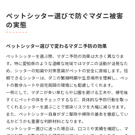
イント
ペットシッター選びで防ぐマダニ被害
愛犬と暮らすなら知っておきたいマダニ対策
ペットシッターと連携した愛犬のマダニ予防法
の実態
ペットシッター活用で実践するマダニ対策の基本
愛犬をマダニの恐怖から守るペットシッターの役
ペットシッター選びで変わるマダニ予防の効果
割
ペットシッター選びで強化するマダニ予防のコツ
ペットシッターを選ぶ際、マダニ予防の効果は大きく異なりま
マダニ被害を防ぐペットシッターサービスの使い
す。特に愛知県のような温暖な地域ではマダニの活動が活発なた
方
め、シッターの知識や対策意識がペットの安全に直結します。信
頼できるシッターは、ダニの繁殖時期や生息場所を理解し、ペッ
マダニの恐怖からペットを守る新常識
トの散歩ルートや自宅周囲の環境にも配慮してくれます。
ペットシッターで実現する新しいマダニ予防の考
一例として、マダニが多い草むらや公園を避ける工夫や、帰宅後
え方
すぐにペットの体をチェックするなど、具体的な予防行動を取っ
ペットシッター利用時のマダニ対策最新トレンド
てくれるシッターを選ぶことで感染リスクを大幅に減らせます。
マダニの恐怖を乗り越えるペットシッター活用術
また、ペットシッター自身がダニ駆除や掃除の基本を徹底してい
ペットシッター選定で広がるマダニ防止の選択肢
るかどうかも重要な判断材料となります。
ペットシッターが教えるマダニ被害回避の新基準
ペットシッター選びに迷った場合は、口コミや実績を確認し、マ