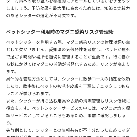
ダニ対策への取り組みを積極的にアピールしているかをチェック
ペットシッター利用時のマダニ観察ポイント
しましょう。予防効果を最大限に高めるためには、知識と実践力
ペットシッターが行うマダニ早期発見のチェック
のあるシッターの選定が不可欠です。
法
ペットシッター利用時に注目すべきマダニ観察箇
ペットシッター利用時のマダニ感染リスク管理術
所
ペットシッターを利用する際、マダニ感染リスクの管理は飼い主
ペットシッターと知るべきマダニの付着しやすい
として欠かせません。愛知県の気候特性を考慮し、ペットが屋外
部位
で過ごす時間や場所を適切に管理することが重要です。特に春か
ペットシッター利用時のマダニ観察と報告体制の
ら秋にかけてはマダニの活動が活発化するため、リスクが高まり
重要性
ます。
ペットシッターが伝授するマダニ発見のための視
具体的な管理方法としては、シッターに散歩コースの指定を依頼
点
したり、散歩後にペットの被毛や皮膚を丁寧にチェックしてもら
マダニ被害の弊害を事例から考えるペットケア
うことが挙げられます。
ペットシッターが見たマダニ被害事例と対処法
また、シッターが持ち込む用具や衣類の清潔管理もリスク低減に
マダニ被害事例から学ぶペットシッター活用の工
役立ちます。ペットシッターサービスの中には、マダニ対策を標
夫
準サービスとしているところもあるため、事前に確認しましょ
う。
ペットシッター利用時に遭遇したマダニ弊害の実
失敗例として、シッターとの情報共有が不十分だったためにマダ
例