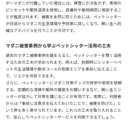
が一マダニが付着していた場合には、無理に引き抜かず、専用の
ピンセットや駆除道具を使用し、皮膚科や動物病院に相談するこ
とが推奨されます。被害を未然に防ぐためには、ペットシッター
が日頃からマダニの生息環境や予防策に詳しくなり、飼い主へ的
確なアドバイスを行うことが大切です。
マダニ被害事例から学ぶペットシッター活用の工夫
過去のマダニ被害事例を踏まえると、ペットシッターを賢く活用
するための工夫が求められます。例えば、依頼時にシッターへペ
ットの生活環境や散歩コースの危険エリアを事前に伝えること
で、リスクを共有できます。
さらに、ペットシッターにマダニ対策グッズの持参や使用を依頼
する、定期的な清掃や駆除の徹底をお願いするなど、飼い主とシ
ッターが協力して対策を講じることが有効です。実際に、利用者
からは「事前に注意点を伝えておいたことで、被害を防げた」と
いう声も多く寄せられています。これらの工夫を取り入れること
で、安心してペットシッターサービスを利用できるでしょう。