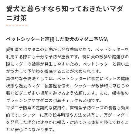
愛犬と暮らすなら知っておきたいマダ
ニ対策
ペットシッターと連携した愛犬のマダニ予防法
愛知県ではマダニの活動が活発な季節があり、ペットシッターを
利用する際にも十分な予防が重要です。特に犬の散歩や庭遊びの
際にマダニの被害が発生しやすいため、ペットシッターと飼い主
が協力して予防策を徹底することが求められます。
具体的な予防法としては、ペットシッターに事前にペットの健康
状態や過去のマダニ被害歴を伝え、シッターが散歩時に草むらや
藪などダニが多い場所を避けるよう依頼します。また、帰宅後の
ブラッシングやマダニの付着チェックも必須です。
マダニ予防薬の定期的な使用や、首輪型予防グッズの装着も効果
的です。シッターに薬の投与時期や方法を共有し、万が一マダニ
を発見した場合は速やかに報告・対応できる体制を整えておくこ
とが安心につながります。