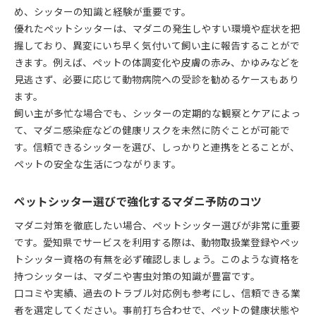
め、シッターの知識と経験が重要です。
優れたペットシッターは、マダニの発生しやすい環境や症状を把
握しており、異変にいち早く気付いて飼い主に報告することがで
きます。例えば、ペットの体調変化や皮膚の赤み、かゆみなどを
見逃さず、必要に応じて動物病院への受診を勧めるケースもあり
ます。
飼い主が多忙な場合でも、シッターの定期的な観察とケアによっ
て、マダニ感染症などの健康リスクを未然に防ぐことが可能で
す。信頼できるシッターを選び、しっかりと連携をとることが、
ペットの安全な生活につながります。
ペットシッター選びで強化するマダニ予防のコツ
マダニ対策を徹底したい場合、ペットシッター選びが非常に重要
です。愛知県でサービスを利用する際は、動物取扱業登録やペッ
トシッター資格の有無を必ず確認しましょう。このような資格を
持つシッターは、マダニや害虫対策の知識が豊富です。
口コミや実績、過去のトラブル対応例も参考にし、信頼できる業
者を選定してください。事前打ち合わせで、ペットの健康状態や