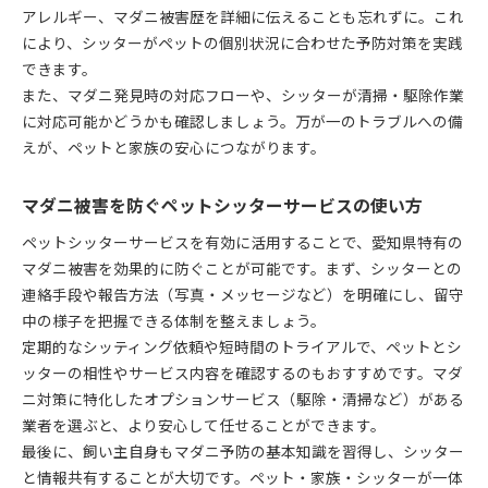
アレルギー、マダニ被害歴を詳細に伝えることも忘れずに。これ
により、シッターがペットの個別状況に合わせた予防対策を実践
できます。
また、マダニ発見時の対応フローや、シッターが清掃・駆除作業
に対応可能かどうかも確認しましょう。万が一のトラブルへの備
えが、ペットと家族の安心につながります。
マダニ被害を防ぐペットシッターサービスの使い方
ペットシッターサービスを有効に活用することで、愛知県特有の
マダニ被害を効果的に防ぐことが可能です。まず、シッターとの
連絡手段や報告方法（写真・メッセージなど）を明確にし、留守
中の様子を把握できる体制を整えましょう。
定期的なシッティング依頼や短時間のトライアルで、ペットとシ
ッターの相性やサービス内容を確認するのもおすすめです。マダ
ニ対策に特化したオプションサービス（駆除・清掃など）がある
業者を選ぶと、より安心して任せることができます。
最後に、飼い主自身もマダニ予防の基本知識を習得し、シッター
と情報共有することが大切です。ペット・家族・シッターが一体