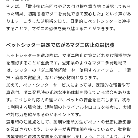
例えば、「散歩後に首回りや足の付け根を重点的に確認してもら
った結果、初期段階でダニを発見できて安心した」という声があ
ります。こうした活用術を知り、日常的にペットシッターと連携
することで、マダニの恐怖を乗り越えることができます。
ペットシッター選定で広がるマダニ防止の選択肢
ペットシッターを選ぶ際は、マダニ防止対策にどれだけ積極的か
を確認することが重要です。愛知県のようなマダニ多発地域で
は、シッターの「ダニ駆除経験」や「使用するアイテム」、「清
掃・消毒の徹底度」などが安心材料となります。
加えて、ペットシッターサービスによっては、定期的な報告や写
真送付、ダニ発見時の迅速な連絡体制を整えている場合もありま
す。こうした対応力の違いが、ペットの安全を左右します。初め
て利用する場合は、短時間のトライアルや口コミを参考に、実績
や対応力を確かめるのがポイントです。
選定時の注意点として、薬剤や駆除方法がペットの健康に悪影響
を及ぼさないよう、シッターが専門知識を持っているか、動物取
扱業登録や資格の有無を必ず確認しましょう。これにより、より