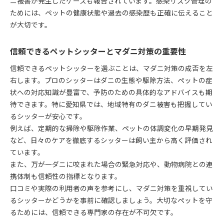
ニ被害が発生したケースも報告されています。感染リスク管理の
ペットシッター視点で考えるマダニ感染症リスク
ためには、ペットの健康状態や過去の感染歴も正確に伝えること
ペットシッターが語る実際のマダニトラブルと対
が大切です。
応
万全な予防で不安知らずのペットライフを実現
信頼できるペットシッターとマダニ対策の重要性
ペットシッター活用で叶えるマダニ予防の徹底
信頼できるペットシッターを選ぶことは、マダニ対策の成否を左
ペットシッターと始める安心のマダニ防止習慣
右します。プロのシッターはダニの生態や駆除方法、ペットの症
ペットシッターと共に築く不安ゼロの予防体制
状への対応知識が豊富で、予防のための具体的なアドバイスも期
ペットシッター選びが決め手となるマダニ予防策
待できます。特に愛知県では、地域特有のダニ被害も把握してい
ペットシッターサービスで得るマダニ不安解消法
るシッターが安心です。
例えば、定期的な掃除や駆除作業、ペットの体調変化の早期発見
など、日々のケアを徹底するシッターは飼い主から高く評価され
ています。
また、万が一ダニに咬まれた場合の緊急対応や、動物病院との連
携体制も信頼性の指標となります。
口コミや実際の利用者の声を参考にし、マダニ対策を重視してい
るシッターかどうかを事前に確認しましょう。大切なペットを守
るためには、信頼できる専門家の存在が不可欠です。