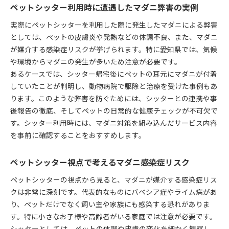
ペットシッター利用時に遭遇したマダニ弊害の実例
実際にペットシッターを利用した際に発生したマダニによる弊害
としては、ペットの皮膚炎や発熱などの体調不良、また、マダニ
が媒介する感染症リスクが挙げられます。特に愛知県では、気候
や環境からマダニの発生が多いため注意が必要です。
あるケースでは、シッター帰宅後にペットの耳元にマダニが付着
していたことが判明し、動物病院で駆除と治療を受けた事例もあ
ります。このような弊害を防ぐためには、シッターとの連携や事
後報告の徹底、そしてペットの日常的な健康チェックが不可欠で
す。シッター利用時には、マダニ対策を組み込んだサービス内容
を事前に確認することをおすすめします。
ペットシッター視点で考えるマダニ感染症リスク
ペットシッターの視点から見ると、マダニが媒介する感染症リス
クは非常に深刻です。代表的なものにバベシア症やライム病があ
り、ペットだけでなく飼い主や家族にも感染する恐れがありま
す。特に小さなお子様や高齢者がいる家庭では注意が必要です。
シッターとしては、ペットの体調や皮膚の変化を細かく観察し、