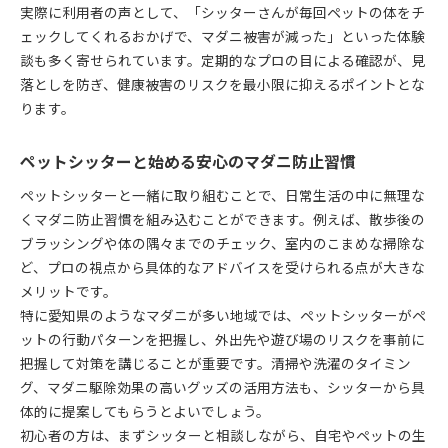
実際に利用者の声として、「シッターさんが毎回ペットの体をチ
ェックしてくれるおかげで、マダニ被害が減った」といった体験
談も多く寄せられています。定期的なプロの目による確認が、見
落としを防ぎ、健康被害のリスクを最小限に抑えるポイントとな
ります。
ペットシッターと始める安心のマダニ防止習慣
ペットシッターと一緒に取り組むことで、日常生活の中に無理な
くマダニ防止習慣を組み込むことができます。例えば、散歩後の
ブラッシングや体の隅々までのチェック、室内のこまめな掃除な
ど、プロの視点から具体的なアドバイスを受けられる点が大きな
メリットです。
特に愛知県のようなマダニが多い地域では、ペットシッターがペ
ットの行動パターンを把握し、外出先や遊び場のリスクを事前に
把握して対策を講じることが重要です。清掃や洗濯のタイミン
グ、マダニ駆除効果の高いグッズの活用方法も、シッターから具
体的に提案してもらうとよいでしょう。
初心者の方は、まずシッターと相談しながら、自宅やペットの生