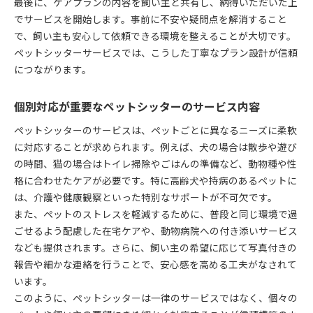
最後に、ケアプランの内容を飼い主と共有し、納得いただいた上
高級志向の飼い主向けペットシッター活用法
でサービスを開始します。事前に不安や疑問点を解消すること
高級ペットシッターのケアプラン比較ポイント
で、飼い主も安心して依頼できる環境を整えることが大切です。
ペットシッターサービスでは、こうした丁寧なプラン設計が信頼
老犬や体調管理にも安心なケアプラン設計
につながります。
老犬向けペットシッターのケアプラン実例紹介
体調管理を重視したペットシッターの対応策
個別対応が重要なペットシッターのサービス内容
ペットシッターの専門スキルが光る介護ケア
ペットシッターのサービスは、ペットごとに異なるニーズに柔軟
シニアペットも安心のペットシッターサービス
に対応することが求められます。例えば、犬の場合は散歩や遊び
ペットシッターによる健康チェックのポイント
の時間、猫の場合はトイレ掃除やごはんの準備など、動物種や性
投薬や病院付き添い対応のシッター活用術
格に合わせたケアが必要です。特に高齢犬や持病のあるペットに
ペットシッターの投薬サポートと注意点
は、介護や健康観察といった特別なサポートが不可欠です。
病院付き添い対応が可能なペットシッター活用法
また、ペットのストレスを軽減するために、普段と同じ環境で過
ごせるよう配慮した在宅ケアや、動物病院への付き添いサービス
投薬や注射時のペットシッターの安全管理
なども提供されます。さらに、飼い主の希望に応じて写真付きの
ペットシッター利用時の医療ケアプラン提案
報告や細かな連絡を行うことで、安心感を高める工夫がなされて
ペットシッター選びで重視する医療対応力
います。
このように、ペットシッターは一律のサービスではなく、個々の