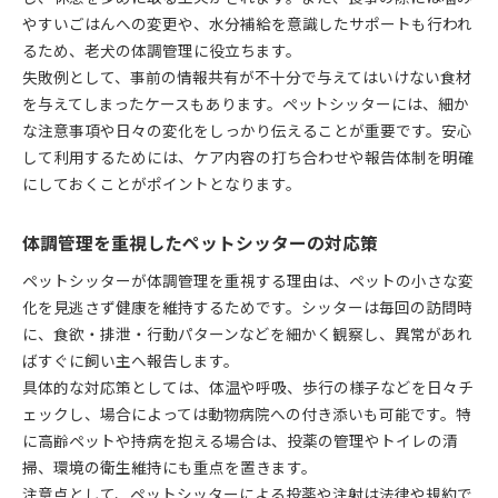
やすいごはんへの変更や、水分補給を意識したサポートも行われ
るため、老犬の体調管理に役立ちます。
失敗例として、事前の情報共有が不十分で与えてはいけない食材
を与えてしまったケースもあります。ペットシッターには、細か
な注意事項や日々の変化をしっかり伝えることが重要です。安心
して利用するためには、ケア内容の打ち合わせや報告体制を明確
にしておくことがポイントとなります。
体調管理を重視したペットシッターの対応策
ペットシッターが体調管理を重視する理由は、ペットの小さな変
化を見逃さず健康を維持するためです。シッターは毎回の訪問時
に、食欲・排泄・行動パターンなどを細かく観察し、異常があれ
ばすぐに飼い主へ報告します。
具体的な対応策としては、体温や呼吸、歩行の様子などを日々チ
ェックし、場合によっては動物病院への付き添いも可能です。特
に高齢ペットや持病を抱える場合は、投薬の管理やトイレの清
掃、環境の衛生維持にも重点を置きます。
注意点として、ペットシッターによる投薬や注射は法律や規約で