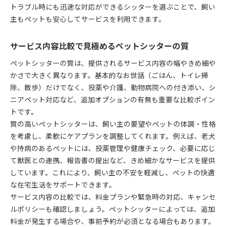
トラブル時にも迅速な対応ができるシッターを選ぶことで、飼い
主もペットも安心してサービスを利用できます。
サービス内容比較で見極めるペットシッターの質
ペットシッターの質は、提供されるサービス内容の幅やきめ細や
かさで大きく異なります。基本的なお世話（ごはん、トイレ掃
除、散歩）だけでなく、投薬や介護、動物病院への付き添い、シ
ニアペット対応など、追加オプションの有無も重要な比較ポイン
トです。
質の高いペットシッターは、飼い主の要望やペットの体調・性格
を考慮し、柔軟にケアプランを調整してくれます。例えば、老犬
や持病のあるペットには、投薬管理や健康チェック、必要に応じ
て獣医との連携、報告書の提出など、きめ細かなサービスを提供
しています。これにより、飼い主の不安を軽減し、ペットの快適
な在宅生活をサポートできます。
サービス内容の比較では、料金プランや緊急時の対応、キャンセ
ルポリシーも確認しましょう。ペットシッターによっては、追加
料金が発生する場合や、事前予約が必須となる場合もあります。