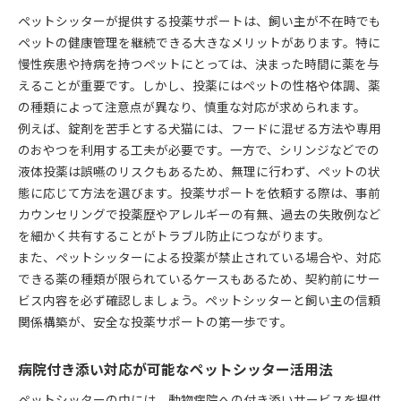
ペットシッターが提供する投薬サポートは、飼い主が不在時でも
ペットの健康管理を継続できる大きなメリットがあります。特に
慢性疾患や持病を持つペットにとっては、決まった時間に薬を与
えることが重要です。しかし、投薬にはペットの性格や体調、薬
の種類によって注意点が異なり、慎重な対応が求められます。
例えば、錠剤を苦手とする犬猫には、フードに混ぜる方法や専用
のおやつを利用する工夫が必要です。一方で、シリンジなどでの
液体投薬は誤嚥のリスクもあるため、無理に行わず、ペットの状
態に応じて方法を選びます。投薬サポートを依頼する際は、事前
カウンセリングで投薬歴やアレルギーの有無、過去の失敗例など
を細かく共有することがトラブル防止につながります。
また、ペットシッターによる投薬が禁止されている場合や、対応
できる薬の種類が限られているケースもあるため、契約前にサー
ビス内容を必ず確認しましょう。ペットシッターと飼い主の信頼
関係構築が、安全な投薬サポートの第一歩です。
病院付き添い対応が可能なペットシッター活用法
ペットシッターの中には、動物病院への付き添いサービスを提供