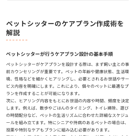
理想的なペットシッター選びのポイント
ペットシッター選びで大切な信頼性と安心感
ペットシッターのケアプラン作成術を
サービス内容比較で見極めるペットシッターの質
解説
ペットシッターの資格や経験がケアに与える影響
訪問型ペットシッターの特徴と選び方のポイント
高級ペットシッターサービスの選定基準とは
ペットシッターが行うケアプラン設計の基本手順
訪問型で叶うペットケアプランの魅力
ペットシッターがケアプランを設計する際は、まず飼い主との事
訪問ペットシッターが提供する安心ケアプラン
前カウンセリングが重要です。ペットの年齢や健康状態、生活環
在宅で受けられるペットシッターの利点を解説
境、性格などを細かくヒアリングし、必要とされるお世話やサー
ペットシッターによるストレス軽減の実践方法
ビス内容を明確にします。これにより、個々のペットに最適なプ
個別ケアに強い訪問型ペットシッターの特徴
ランを作成することが可能になります。
ペットシッターの訪問サービスで叶う健康管理
次に、ヒアリング内容をもとにお世話の内容や時間、頻度を決定
します。例えば、散歩やごはんのタイミング、トイレ掃除、遊び
高級ペットシッターのサービス内容を深掘り
の時間配分など、ペットの生活リズムに合わせた詳細なスケジュ
高級ペットシッターならではの特別なケアプラン
ールを組み立てます。特にシニアや持病のあるペットの場合は、
高級ペットシッターのサービス内容と魅力
投薬や特別なケアもプランに組み込む必要があります。
プロのペットシッターが実践する上質なケア例