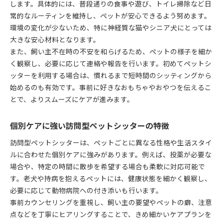
します。具体的には、普段通りの食事や遊び、トイレ掃除など日
常的なルーティンを維持し、ペットが安心できるよう努めます。
環境の変化が少ないため、特に神経質な猫やシニア犬にとっては
大きな安心材料となります。
また、飼い主不在時の不安を和らげるため、ペットの様子を細か
く観察し、必要に応じて連絡や報告を行います。初めてペットシ
ッターを利用する場合は、慣れるまで短時間のシッティングから
始めるのも有効です。事前に好きなおもちゃやおやつを伝えるこ
とで、よりスムーズにケアが進みます。
個別ケアに強い訪問型ペットシッターの特徴
訪問型ペットシッターは、ペットごとに異なる性格や生活スタイ
ルに合わせた個別ケアに強みがあります。例えば、投薬が必要な
場合や、特定の時間に散歩を希望する場合も柔軟に対応可能で
す。老犬や持病を抱えるペットには、健康状態を細かく観察し、
必要に応じて動物病院への付き添いも行います。
事前カウンセリングを重視し、飼い主の要望やペットの癖、注意
点などを丁寧にヒアリングすることで、きめ細かいケアプランを