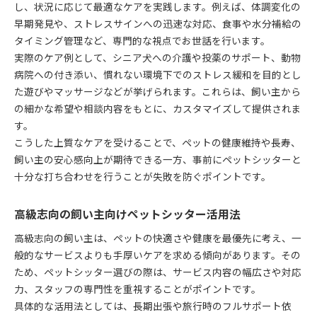
し、状況に応じて最適なケアを実践します。例えば、体調変化の
早期発見や、ストレスサインへの迅速な対応、食事や水分補給の
タイミング管理など、専門的な視点でお世話を行います。
実際のケア例として、シニア犬への介護や投薬のサポート、動物
病院への付き添い、慣れない環境下でのストレス緩和を目的とし
た遊びやマッサージなどが挙げられます。これらは、飼い主から
の細かな希望や相談内容をもとに、カスタマイズして提供されま
す。
こうした上質なケアを受けることで、ペットの健康維持や長寿、
飼い主の安心感向上が期待できる一方、事前にペットシッターと
十分な打ち合わせを行うことが失敗を防ぐポイントです。
高級志向の飼い主向けペットシッター活用法
高級志向の飼い主は、ペットの快適さや健康を最優先に考え、一
般的なサービスよりも手厚いケアを求める傾向があります。その
ため、ペットシッター選びの際は、サービス内容の幅広さや対応
力、スタッフの専門性を重視することがポイントです。
具体的な活用法としては、長期出張や旅行時のフルサポート依