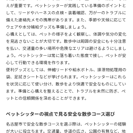
えが重要です。ペットシッターが実践している準備のポイントと
して、リードやハーネスの点検・装着確認、万が一のトラブルに
備えた連絡先メモの携帯があります。また、季節や天候に応じて
ウェアや水分補給グッズも準備しましょう。
心構えとしては、ペットの様子をよく観察し、体調や気分の変化
を見逃さないことが大切です。散歩中は周囲の安全にも十分注意
を払い、交通量の多い場所や危険なエリアは避けるようにしまし
ょう。ペットシッターは常に落ち着いた態度で接し、ペットが安
心して行動できる環境を作ります。
便利グッズとしては、伸縮リードや給水ボトル、排泄物処理用の
袋、足拭きシートなどが挙げられます。ペットシッターはこれら
を状況に応じて使い分け、散歩をより快適で安全なものにしてい
ます。準備と心構えを整えることで、トラブルを未然に防ぎ、ペ
ットとの信頼関係を深めることができます。
ペットシッターの視点で見る安全な散歩コース選び
名古屋市で安全な散歩コースを選ぶ際は、ペットシッターの経験
が大いに役立ちます。交通量、歩道の広さ、公園の有無など、地