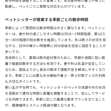
散歩時間を調整することが重要です。名古屋特有の暑さや寒さに
季節ごとに変わる散歩の注意点をペットシッター
配慮し、ペットごとに柔軟な対応を心がけています。
が解説
ペットシッターおすすめの散歩準備と心構え
ペットシッターが提案する季節ごとの散歩時間
ペットシッターの視点で見る安全な散歩コース選
季節によって理想的な散歩時間は大きく異なります。ペットシッ
び
ターは、春や秋の過ごしやすい時期は30分〜1時間程度、夏は15
愛犬との信頼を深めるためのペットシッターサポ
分〜30分程度の短め散歩を推奨しています。冬は寒さの状況を見
ート術
ながら、日中の暖かい時間帯に30分前後を目安に設定することが
多いです。
具体例として、夏場は熱中症対策のために、早朝や夜間に短い距
離で複数回散歩する方法も有効です。春や秋は気温が安定してい
るため、普段より少し長めの散歩で運動不足を解消しやすくなり
ます。季節ごとに必要な水分補給や暑さ・寒さ対策グッズの利用
も大切なポイントです。
飼い主が不在時でも、ペットシッターがペットの体調や外の状況
を見極めて適切な時間と距離を調整することで、安心してサービ
スを利用できます。季節に応じた最適な散歩プランを立てること
が、健康維持とストレス軽減の鍵となります。