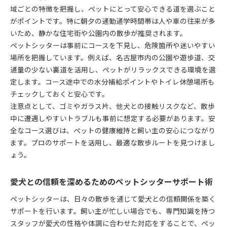
域ごとの特徴を把握し、ペットにとって安心できる道を選ぶこと
がポイントです。特に朝夕の通勤通学時間帯は人や車の往来が多
いため、静かな住宅街や公園内の散歩が推奨されます。
ペットシッターは事前にコースを下見し、危険箇所や迷いやすい
場所を把握しています。例えば、名古屋市内の公園や遊歩道、交
通量の少ない裏道を活用し、ペットがリラックスできる環境を選
定します。コース途中での水分補給ポイントやトイレ休憩場所も
チェックしておくと安心です。
注意点として、ゴミやガラス片、他犬との接触リスクなど、散歩
中に遭遇しやすいトラブルも事前に想定する必要があります。安
全なコース選びは、ペットの健康維持と飼い主の安心につながり
ます。プロのサポートを活用し、最適な散歩ルートを見つけまし
ょう。
愛犬との信頼を深めるためのペットシッターサポート術
ペットシッターは、日々の散歩を通じて愛犬との信頼関係を築く
サポートを行います。飼い主が忙しい場合でも、専門知識を持つ
スタッフが愛犬の性格や体調に合わせた対応をすることで、ペッ