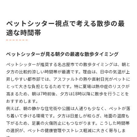
ペットシッター視点で見直す散歩の安全な時間
散歩代行サービスが教える距離と時間数の選び方
ペットシッター視点で考える散歩の最
ペットシッターがすすめる理想的な散歩距離の考
え方
適な時間帯
犬種や体力別に選ぶ散歩時間と距離の目安
ペットシッターが語る無理のない距離と時間数選
ペットシッターが見る朝夕の最適な散歩タイミング
び
名古屋で人気のペットシッター流距離設定ポイン
ペットシッターが推奨する名古屋市での散歩タイミングは、朝と
ト
夕方の比較的涼しい時間帯が最適です。理由は、日中の気温が上
ペットシッターが考える距離と健康維持の関係
昇しやすい都市部では、アスファルトの熱や直射日光がペットに
とって大きな負担となるためです。特に夏場は熱中症のリスクが
健康を守る愛知県名古屋市のペット散歩術
高まるため、朝は7時前後、夕方は18時以降に散歩を行うことを
ペットシッターが伝える運動不足予防の散歩術
おすすめします。
健康維持に役立つペットシッターの散歩サポート
例えば、朝の静かな住宅街や公園は人通りも少なく、ペットが落
名古屋市特有の環境に適したペットシッター活用
ち着いて歩ける環境です。夕方は日差しが和らぎ、地面の温度も
ペットシッターが実践するストレス軽減の秘訣
下がるため、足裏の火傷防止にもつながります。こうした時間帯
ペットシッターおすすめの健康チェックポイント
の選択が、ペットの健康管理やストレス軽減に大きく寄与しま