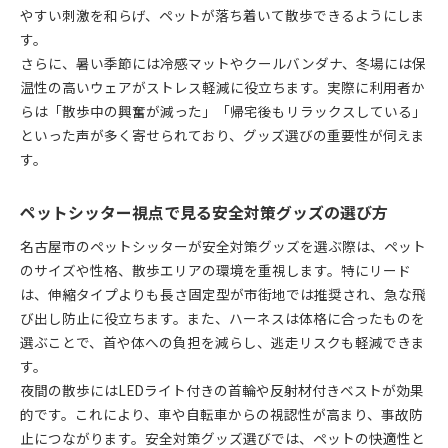
やすい刺激を和らげ、ペットが落ち着いて散歩できるようにしま
す。
さらに、暑い季節には冷感マットやクールバンダナ、冬場には保
温性の高いウェアがストレス軽減に役立ちます。実際に利用者か
らは「散歩中の興奮が減った」「帰宅後もリラックスしている」
といった声が多く寄せられており、グッズ選びの重要性が伺えま
す。
ペットシッター視点で見る安全対策グッズの選び方
名古屋市のペットシッターが安全対策グッズを選ぶ際は、ペット
のサイズや性格、散歩エリアの環境を重視します。特にリード
は、伸縮タイプよりも長さ固定型が市街地では推奨され、急な飛
び出し防止に役立ちます。また、ハーネスは体格に合ったものを
選ぶことで、首や体への負担を減らし、逃走リスクも軽減できま
す。
夜間の散歩にはLEDライト付きの首輪や反射材付きベストが効果
的です。これにより、車や自転車からの視認性が高まり、事故防
止につながります。安全対策グッズ選びでは、ペットの快適性と