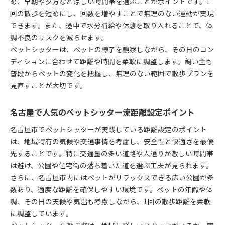
め、早朝や夕方など涼しい時間帯を選ぶことがポイントです。1
回の散歩を短めにし、回数を増やすことで無理のない運動が実現
できます。また、途中で水分補給や休憩を取り入れることで、体
調不良のリスクを減らせます。
ペットシッターは、ペットの様子を観察しながら、その日のコン
ディションに合わせて距離や時間を柔軟に調整します。飼い主も
普段からペットの変化を把握し、無理のない範囲で散歩プランを
見直すことが大切です。
名古屋で人気のペットシッター流距離設定ポイント
名古屋市でペットシッターが実践している距離設定のポイント
は、地域特有の気候や交通事情を考慮し、安全性と快適さを最優
先することです。特に交通量の多い道路や人通りが激しい時間帯
は避け、公園や住宅街の落ち着いた道を選ぶ工夫が見られます。
さらに、名古屋市内にはペットがリラックスできる広い公園が多
数あり、適度な距離を確保しやすい環境です。ペットの年齢や体
調、その日の天候や気温も考慮しながら、1回の散歩距離を柔軟
に調整しています。