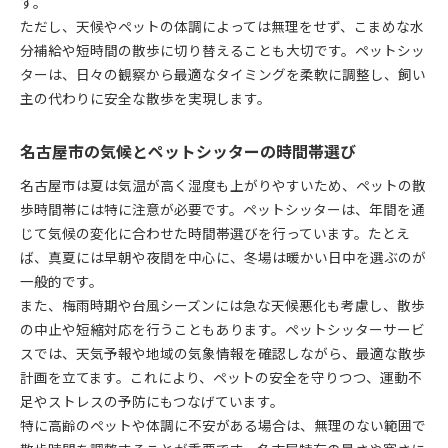
す。
愛犬のストレス軽減に役立つ便利グッズ紹介
ただし、天候やペットの体調によっては無理をせず、こまめな水
ペットシッターが選ぶ散歩用便利グッズの特徴
分補給や短時間の散歩に切り替えることも大切です。ペットシッ
ストレス軽減に効果的なグッズをペットシッター
ターは、日々の観察から最適なタイミングを柔軟に調整し、飼い
が厳選
主の代わりに安全な散歩を実現します。
ペットシッター視点で見る安全対策グッズの選び
方
名古屋市の気候とペットシッターの時間帯選び
毎日の散歩が快適になるおすすめ便利グッズ
名古屋市は夏は気温が高く湿度も上がりやすいため、ペットの散
ペットシッターが教えるグッズ選びのコツ
歩時間帯には特に注意が必要です。ペットシッターは、年間を通
安心できるペットシッター利用のコツとは
じて気候の変化に合わせた時間帯選びを行っています。たとえ
ペットシッター選びで抑えたい信頼のポイント
ば、真夏には早朝や夜間を中心に、冬場は暖かい日中を選ぶのが
ペットシッターのサービス内容確認が安心の第一
一般的です。
歩
また、梅雨時期や台風シーズンには急な天候悪化も考慮し、散歩
の中止や短縮対応を行うこともあります。ペットシッターサービ
口コミや実績で見るペットシッターの選び方
スでは、天気予報や地域の気象情報を確認しながら、最適な散歩
ペットシッターと事前打ち合わせの重要性
計画を立てます。これにより、ペットの安全を守りつつ、運動不
ペットシッター利用時の注意点と相談方法
足やストレスの予防にもつなげています。
快適な散歩を目指すなら知るべきポイント
特に高齢のペットや体調に不安がある場合は、無理のない範囲で
ペットシッターが教える快適な散歩習慣作り