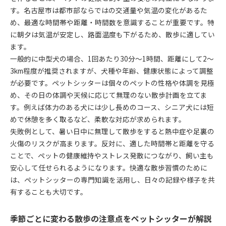
す。名古屋市は都市部ならではの交通量や気温の変化があるた
め、最適な時間帯や距離・時間数を意識することが重要です。特
に朝夕は気温が安定し、路面温度も下がるため、散歩に適してい
ます。
一般的に中型犬の場合、1回あたり30分～1時間、距離にして2～
3km程度が推奨されますが、犬種や年齢、健康状態によって調整
が必要です。ペットシッターは個々のペットの性格や体調を見極
め、その日の体調や天候に応じて無理のない散歩計画を立てま
す。例えば体力のある犬には少し長めのコース、シニア犬には短
めで休憩を多く取るなど、柔軟な対応が求められます。
失敗例として、暑い日中に無理して散歩をすると熱中症や足裏の
火傷のリスクが高まります。反対に、適した時間帯と距離を守る
ことで、ペットの健康維持やストレス発散につながり、飼い主も
安心して任せられるようになります。快適な散歩習慣のために
は、ペットシッターの専門知識を活用し、日々の記録や様子を共
有することも大切です。
季節ごとに変わる散歩の注意点をペットシッターが解説