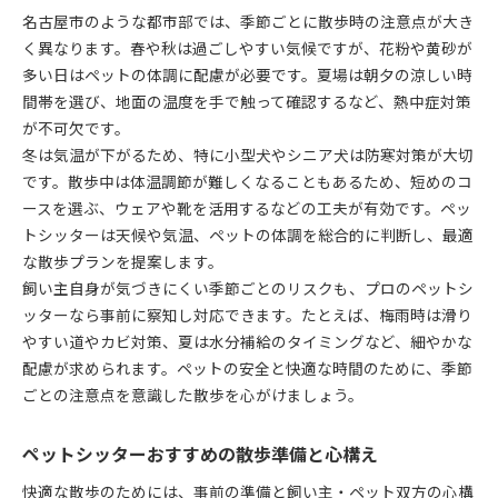
名古屋市のような都市部では、季節ごとに散歩時の注意点が大き
く異なります。春や秋は過ごしやすい気候ですが、花粉や黄砂が
多い日はペットの体調に配慮が必要です。夏場は朝夕の涼しい時
間帯を選び、地面の温度を手で触って確認するなど、熱中症対策
が不可欠です。
冬は気温が下がるため、特に小型犬やシニア犬は防寒対策が大切
です。散歩中は体温調節が難しくなることもあるため、短めのコ
ースを選ぶ、ウェアや靴を活用するなどの工夫が有効です。ペッ
トシッターは天候や気温、ペットの体調を総合的に判断し、最適
な散歩プランを提案します。
飼い主自身が気づきにくい季節ごとのリスクも、プロのペットシ
ッターなら事前に察知し対応できます。たとえば、梅雨時は滑り
やすい道やカビ対策、夏は水分補給のタイミングなど、細やかな
配慮が求められます。ペットの安全と快適な時間のために、季節
ごとの注意点を意識した散歩を心がけましょう。
ペットシッターおすすめの散歩準備と心構え
快適な散歩のためには、事前の準備と飼い主・ペット双方の心構