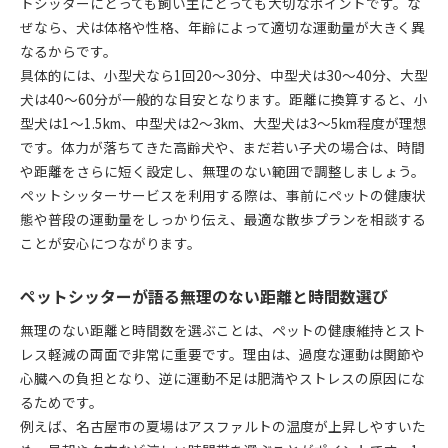
トシッターにとっても飼い主にとっても大切なポイントです。な
ぜなら、犬は体格や性格、年齢によって適切な運動量が大きく異
なるからです。
具体的には、小型犬なら1回20～30分、中型犬は30～40分、大型
犬は40～60分が一般的な目安となります。距離に換算すると、小
型犬は1～1.5km、中型犬は2～3km、大型犬は3～5km程度が理想
です。体力が落ちてきた高齢犬や、まだ若い子犬の場合は、時間
や距離をさらに短く設定し、無理のない範囲で調整しましょう。
ペットシッターサービスを利用する際は、事前にペットの健康状
態や普段の運動量をしっかり伝え、最適な散歩プランを相談する
ことが安心につながります。
ペットシッターが語る無理のない距離と時間数選び
無理のない距離と時間数を選ぶことは、ペットの健康維持とスト
レス軽減の両面で非常に重要です。理由は、過度な運動は関節や
心臓への負担となり、逆に運動不足は肥満やストレスの原因にな
るためです。
例えば、名古屋市の夏場はアスファルトの温度が上昇しやすいた