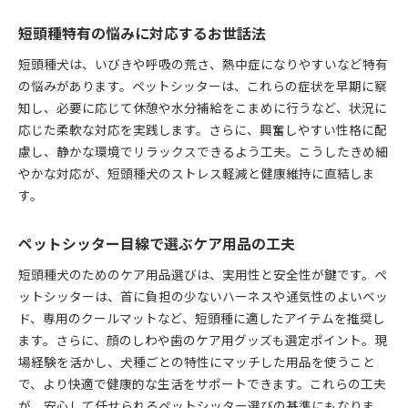
短頭種特有の悩みに対応するお世話法
短頭種犬は、いびきや呼吸の荒さ、熱中症になりやすいなど特有
の悩みがあります。ペットシッターは、これらの症状を早期に察
知し、必要に応じて休憩や水分補給をこまめに行うなど、状況に
応じた柔軟な対応を実践します。さらに、興奮しやすい性格に配
慮し、静かな環境でリラックスできるよう工夫。こうしたきめ細
やかな対応が、短頭種犬のストレス軽減と健康維持に直結しま
す。
ペットシッター目線で選ぶケア用品の工夫
短頭種犬のためのケア用品選びは、実用性と安全性が鍵です。ペ
ットシッターは、首に負担の少ないハーネスや通気性のよいベッ
ド、専用のクールマットなど、短頭種に適したアイテムを推奨し
ます。さらに、顔のしわや歯のケア用グッズも選定ポイント。現
場経験を活かし、犬種ごとの特性にマッチした用品を使うこと
で、より快適で健康的な生活をサポートできます。これらの工夫
が、安心して任せられるペットシッター選びの基準にもなりま