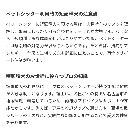
ペットシッター目線で見る短頭種の注意点
ペットシッターが感じた短頭種特有の課題
ペットシッター利用時の短頭種犬の注意点
短頭種犬のストレス軽減に役立つお世話法
ペットシッターに短頭種犬を預ける際は、犬種特有のリスクを理
顔のしわや歯のケアで注意すべきポイント
解し、事前にしっかり打ち合わせをすることが大切です。なぜな
短頭種犬の性格に合わせた接し方の工夫
ら、短頭種は急な体調変化が起こりやすいため、ペットシッター
ペットシッターが実践するリスク管理術
には緊急時の対応力が求められるからです。たとえば、持病やア
レルギー、普段の生活リズムを詳細に伝えることで、万全のサポ
名古屋で短頭種犬の健康を守るコツ
ート体制が整います。
名古屋の気候に合わせた短頭種犬のケア
ペットシッターが提案する体調管理の工夫
短頭種犬のお世話に役立つプロの知識
短頭種犬の運動不足を防ぐお世話方法
短頭種犬のお世話には、プロのペットシッターが持つ知識と経験
ペットシッター利用で健康維持する秘訣
が大きな助けとなります。理由は、犬種ごとの特徴や名古屋市の
名古屋市内で実践できる健康サポート例
地域環境に精通しているため、的確なアドバイスやサポートが可
能だからです。例えば、専用の冷却グッズの選び方や、夏場の散
歩ルートの工夫など、実践的な知識を活用することで愛犬の健康
を守れます。