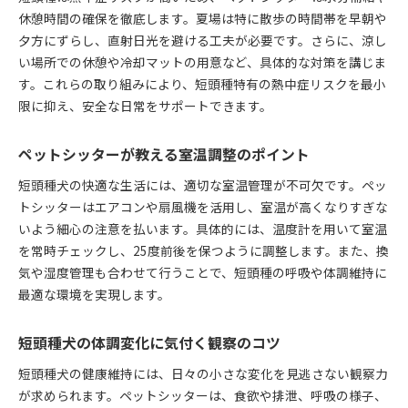
休憩時間の確保を徹底します。夏場は特に散歩の時間帯を早朝や
夕方にずらし、直射日光を避ける工夫が必要です。さらに、涼し
い場所での休憩や冷却マットの用意など、具体的な対策を講じま
す。これらの取り組みにより、短頭種特有の熱中症リスクを最小
限に抑え、安全な日常をサポートできます。
ペットシッターが教える室温調整のポイント
短頭種犬の快適な生活には、適切な室温管理が不可欠です。ペッ
トシッターはエアコンや扇風機を活用し、室温が高くなりすぎな
いよう細心の注意を払います。具体的には、温度計を用いて室温
を常時チェックし、25度前後を保つように調整します。また、換
気や湿度管理も合わせて行うことで、短頭種の呼吸や体調維持に
最適な環境を実現します。
短頭種犬の体調変化に気付く観察のコツ
短頭種犬の健康維持には、日々の小さな変化を見逃さない観察力
が求められます。ペットシッターは、食欲や排泄、呼吸の様子、