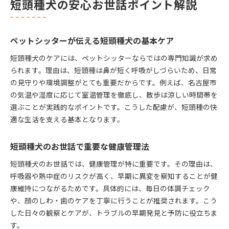
短頭種犬の安心お世話ポイント解説
短頭種犬に強いペットシッターの見極め方
地域密着型ペットシッターのサービス特徴
名古屋市で信頼できるペットシッターの探し方
ペットシッターが伝える短頭種犬の基本ケア
短頭種のお世話に適したシッター選択ポイント
短頭種犬のケアには、ペットシッターならではの専門知識が求め
短頭種に合うケア方法を徹底紹介
られます。理由は、短頭種は鼻が短く呼吸がしづらいため、日常
短頭種犬に最適なケア方法の基礎知識
の見守りや環境調整がとても重要だからです。例えば、名古屋市
ペットシッターが実践する短頭種のお手入れ
の気温や湿度に応じて室温管理を徹底し、散歩は涼しい時間帯を
短頭種犬の健康を守る日常ケアのコツ
選ぶことが実践的なポイントです。こうした配慮が、短頭種の快
適な生活を支える基本となります。
短頭種特有の悩みに対応するお世話法
ペットシッター目線で選ぶケア用品の工夫
短頭種犬のお世話で重要な健康管理法
呼吸や熱中症対策の実践的アドバイス
短頭種犬の呼吸管理を徹底するペットシッター術
短頭種犬のお世話では、健康管理が特に重要です。その理由は、
呼吸器や熱中症のリスクが高く、早期に異変を察知することが健
熱中症から守るための具体的お世話対策
康維持につながるためです。具体的には、毎日の体調チェック
ペットシッターが教える室温調整のポイント
や、顔のしわ・歯のケアを丁寧に行うことが推奨されます。こう
短頭種犬の体調変化に気付く観察のコツ
した日々の観察とケアが、トラブルの早期発見と予防に役立ちま
安心して任せられる熱中症予防の考え方
す。