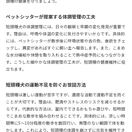
頭種の健康を守りましょう。
ペットシッターが提案する体調管理の工夫
短頭種犬の体調管理には、日々の観察と早期の変化発見が重要で
す。理由は、呼吸や体温の変化に気付きやすいからです。具体的
には、ペットシッターが散歩後に呼吸状態や舌の色、食欲をチェ
ックし、異変があればすぐに飼い主へ報告します。また、こまめ
な水分補給や休憩を取り入れることで熱中症予防にもつながりま
す。こうした細やかな体調管理の工夫が、短頭種の健康維持に役
立ちます。
短頭種犬の運動不足を防ぐお世話方法
短頭種は激しい運動が苦手ですが、適度な活動で運動不足を防ぐ
ことが大切です。理由は、肥満やストレスのリスクを減らせるか
らです。代表的な方法は、室内でできるおもちゃ遊びや、短時間
でこまめな散歩を組み合わせることです。具体的には、涼しい時
間帯に5～10分程度の散歩を数回行い、無理のない範囲で体を動
かします。これにより、短頭種の体調を崩さずに元気を維持でき