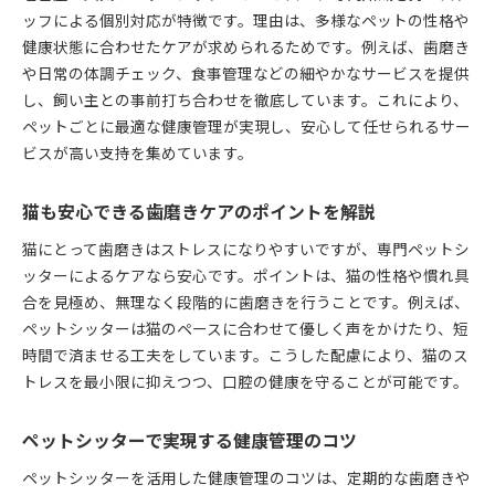
ッフによる個別対応が特徴です。理由は、多様なペットの性格や
猫も安心できる名古屋市の歯磨きケア方法
健康状態に合わせたケアが求められるためです。例えば、歯磨き
猫のストレスを抑える歯磨き対応ペットシッター
や日常の体調チェック、食事管理などの細やかなサービスを提供
名古屋で猫に優しいシッターサービスの選び方
し、飼い主との事前打ち合わせを徹底しています。これにより、
ペットシッター利用で実現する歯磨きケアの流れ
ペットごとに最適な健康管理が実現し、安心して任せられるサー
歯磨き習慣を続けるためのペットシッター活用法
ビスが高い支持を集めています。
ペットシッターによる猫向け歯磨きのメリット
歯磨きケアで健康を守るペットシッターの役割
猫も安心できる歯磨きケアのポイントを解説
歯磨き重視のペットシッター活用術を解説
猫にとって歯磨きはストレスになりやすいですが、専門ペットシ
歯磨き重視のペットシッター活用法とは
ッターによるケアなら安心です。ポイントは、猫の性格や慣れ具
名古屋市で歯磨き対応ペットシッターを頼む流れ
合を見極め、無理なく段階的に歯磨きを行うことです。例えば、
ペットシッターは猫のペースに合わせて優しく声をかけたり、短
猫も安心のペットシッターサービス選びのコツ
時間で済ませる工夫をしています。こうした配慮により、猫のス
名古屋市近郊で人気の歯磨き付きシッター
トレスを最小限に抑えつつ、口腔の健康を守ることが可能です。
歯磨きサービスの比較で分かるシッターの違い
ペットシッターで歯磨き習慣を定着させる方法
ペットシッターで実現する健康管理のコツ
名古屋市近郊で話題の歯磨きケア付きサービス
ペットシッターを活用した健康管理のコツは、定期的な歯磨きや
名古屋市近郊で注目のペットシッター事情