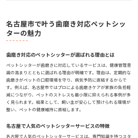
歯磨き重視のペットシッター選びの秘訣
ペットシッター選びで大切な歯磨きケアの視点
名古屋市で叶う歯磨き対応ペットシッ
歯磨き対応ペットシッターの見極め方とポイント
ターの魅力
ペットの健康を守るシッター選びの基準とは
猫向け歯磨きケアができるペットシッターの探し
方
歯磨き対応のペットシッターが選ばれる理由とは
名古屋市近郊で注目のペットシッター事情
ペットシッターが歯磨きに対応しているサービスは、健康管理意
歯磨きで差がつくペットシッターサービス比較
識の高まりとともに選ばれる理由が明確です。理由は、定期的な
名古屋市のペットシッター利用時の注意点
歯磨きがペットの口腔環境を守り、病気予防に直結するからで
愛知県でペットシッターを頼むなら歯磨きも安心
す。例えば、名古屋市ではプロによる歯磨きケアが家族の負担軽
歯磨きも任せられるペットシッターの強み
減につながり、ペットのストレスも最小限に抑えられる事例が多
名古屋近郊で選びたいシッターの条件
く見られます。結果として、飼い主が安心して預けられる環境が
猫の歯磨きが得意なペットシッターの特徴
整い、ペットの健康維持に直結します。
ペットシッターが行う歯磨きケアの流れとは
名古屋で人気のペットシッターサービスの特徴
歯磨き対応のペットシッター口コミ活用術
信頼できるペットシッターを選ぶ際のポイント
名古屋で人気のペットシッターサービスは、専門知識を持つスタ