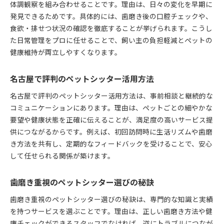
体調観察を組み合わせることです。理由は、日々の変化を早期に
歯磨きケア付きペットシッターの選び方ガイド
発見できるためです。具体的には、歯磨き後の口腔チェックや、
猫の歯磨きも任せられるサービスの魅力
食欲・排せつ状況の確認を徹底することが挙げられます。こうし
ペットシッター活用で安心を手に入れる方法
た日常管理をプロに任せることで、飼い主の負担軽減とペットの
地域で選ぶペットシッターと歯磨きケアの重要性
健康維持が両立しやすくなります。
名古屋市近郊で歯磨き対応シッターのポイント
名古屋で評判のペットシッター活用方法
ペットの歯磨きケアを依頼する際の注意点とは
ペットシッターに歯磨きを依頼する時の注意点
名古屋で評判のペットシッター活用方法は、事前相談と継続的な
名古屋市で失敗しない歯磨きケア依頼のコツ
コミュニケーションにあります。理由は、ペットごとの細やかな
要望や健康状態を正確に伝えることが、満足度の高いサービス提
猫の歯磨きを頼む際に確認すべきポイント
供につながるからです。例えば、初回訪問時に生活リズムや歯磨
ペットシッターに安心して任せるための準備
き方法を共有し、定期的なフィードバックを受けることで、安心
歯磨き対応シッター選びで見落としがちな点
して任せられる関係が築けます。
ペットシッター利用時の歯磨きトラブル対策
信頼のペットシッターで健康維持を実現するコツ
歯磨き重視のペットシッター選びの秘訣
信頼できるペットシッターの選び方と基準
歯磨き重視のペットシッター選びの秘訣は、専門的な知識と実績
歯磨き重視でペットシッターを利用するメリット
を持つサービスを選ぶことです。理由は、正しい歯磨き方法や健
名古屋市で健康維持に役立つシッター活用法
康チェックができるスタッフでなければ、逆にトラブルにつなが