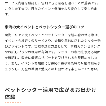
サービス内容を確認し、信頼できる業者を選ぶことが重要です。
安心して任せられるペットシッターの見極め方
こうした工夫で、日々のイベント参加をより安心して楽しめま
ペットシッターと犬イベントの相性を知るコツ
す。
ペットシッターで快適イベント参加を実現する方
法
東海の犬イベントとペットシッター選びのコツ
愛犬とのイベント計画に役立つヒント集
東海エリアで犬イベントとペットシッターを組み合わせる際は、
ペットシッターと立てる犬イベント計画のコツ
イベント会場近くのサービスや、犬種や年齢に応じたシッター選
愛犬と楽しむイベント準備のポイント集
びがポイントです。実際の選定方法として、事前カウンセリング
イベント計画時のペットシッター活用アドバイス
やお試しプランの利用が有効です。シッターの専門性や対応範囲
犬イベント参加前に知っておきたい準備法
を確認し、愛犬に最適なサポートを受けられるか見極めましょ
う。また、イベント参加前には連絡手段や緊急時の対応体制もチ
ペットシッターと一緒にイベントを成功させる方
ェックし、万全の準備で愛犬とのお出かけを楽しんでください。
法
愛犬のためのイベントプランニング実践例
ペットシッター活用で広がるお出かけ
体験