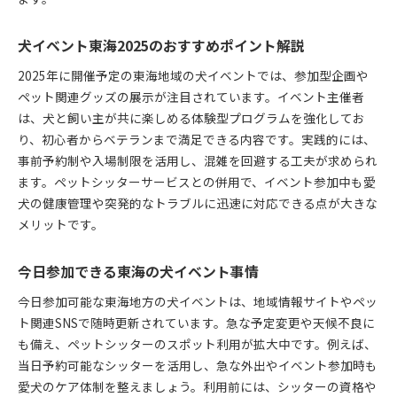
ペットシッター利用で今日のお出かけが充実
当日参加可能な東海犬イベントとシッター活用例
犬イベント東海2025のおすすめポイント解説
今日行けるイベントの選び方とペットシッター連
携術
2025年に開催予定の東海地域の犬イベントでは、参加型企画や
ペット関連グッズの展示が注目されています。イベント主催者
愛知でペットと過ごす休日の楽しみ方
は、犬と飼い主が共に楽しめる体験型プログラムを強化してお
ペットシッターが提案する愛知の休日モデルプラ
り、初心者からベテランまで満足できる内容です。実践的には、
ン
事前予約制や入場制限を活用し、混雑を回避する工夫が求められ
愛知で愛犬と楽しむ休日イベントの選び方
ます。ペットシッターサービスとの併用で、イベント参加中も愛
ペットシッター活用で充実する愛知の週末
犬の健康管理や突発的なトラブルに迅速に対応できる点が大きな
休日におすすめ愛知の犬イベントとシッター利用
メリットです。
法
愛知休日のペットシッター活用ポイント徹底解説
今日参加できる東海の犬イベント事情
ペットシッターと行く愛知の休日体験談
今日参加可能な東海地方の犬イベントは、地域情報サイトやペッ
ペットシッター選びとイベント参加の極意
ト関連SNSで随時更新されています。急な予定変更や天候不良に
失敗しないペットシッター選びのポイント集
も備え、ペットシッターのスポット利用が拡大中です。例えば、
犬イベント参加時のペットシッター選択術
当日予約可能なシッターを活用し、急な外出やイベント参加時も
愛犬のケア体制を整えましょう。利用前には、シッターの資格や
イベントを楽しむためのシッター活用極意