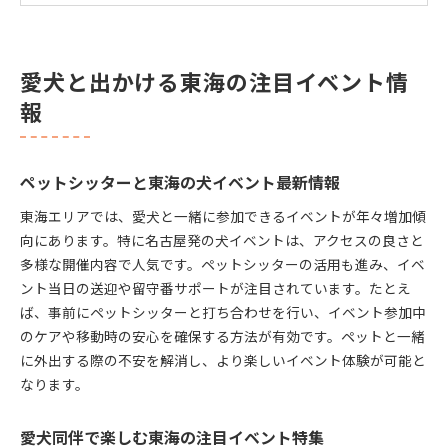
東海の犬イベントとペットシッター選びのコツ
ペットシッター活用で広がるお出かけ体験
愛犬と出かける東海の注目イベント情
ペットシッター利用で愛犬と快適お出かけ術
報
犬イベント参加時のペットシッター活用法紹介
東海で犬イベントとペットシッター連携体験
ペットシッターと巡る犬祭り・マルシェ完全ガイ
ペットシッターと東海の犬イベント最新情報
ド
東海エリアでは、愛犬と一緒に参加できるイベントが年々増加傾
ペットシッター選びが広げる犬イベントの可能性
向にあります。特に名古屋発の犬イベントは、アクセスの良さと
ペットシッター利用時の東海お出かけ注意点
多様な開催内容で人気です。ペットシッターの活用も進み、イベ
犬イベント東海2025年版を徹底ガイド
ント当日の送迎や留守番サポートが注目されています。たとえ
2025年注目の犬イベント東海の見どころ紹介
ば、事前にペットシッターと打ち合わせを行い、イベント参加中
ペットシッターと行く東海2025犬イベント徹底解
のケアや移動時の安心を確保する方法が有効です。ペットと一緒
説
に外出する際の不安を解消し、より楽しいイベント体験が可能と
東海の2025年犬イベント最新スケジュール案内
なります。
犬イベント東海2025参加時のペットシッター活用
法
愛犬同伴で楽しむ東海の注目イベント特集