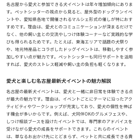
名古屋から愛犬と参加できる犬イベントは年々増加傾向にありま
す。ペットシッターの視点から見ると、屋外型のドッグランイベ
ントや、愛知県各地で開催されるマルシェ形式の催しが特におす
すめです。理由は、愛犬とのコミュニケーションが深まるだけで
なく、他の飼い主との交流やしつけ体験コーナーなど実践的な学
びも得られるためです。たとえば、東海エリアで話題の犬祭り
や、地元特産品とコラボしたドッグイベントは、移動しやすく参
加しやすい点が魅力です。ペットシッターも同行サポートを活用
すれば、愛犬のストレス軽減や飼い主の負担も軽くなります。
愛犬と楽しむ名古屋最新犬イベントの魅力解説
名古屋の最新犬イベントは、愛犬と一緒に非日常を体験できる点
が最大の魅力です。理由は、イベントごとにテーマに沿ったアク
ティビティやワークショップが充実しており、愛犬の個性を伸ば
す機会が多いからです。例えば、犬同伴OKのグルメフェスや、
しつけ相談ブースを設けたイベントでは、専門家のアドバイスを
受けながら愛犬の成長をサポートできます。これらのイベント
は、単なるお出かけ先にとどまらず、ペットと共に成長できる貴