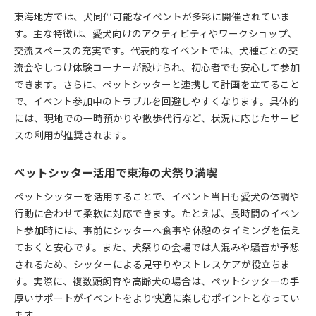
2025年版ペットシッター付き犬イベント体験談
東海地方では、犬同伴可能なイベントが多彩に開催されていま
東海2025犬イベントで役立つペットシッター情報
す。主な特徴は、愛犬向けのアクティビティやワークショップ、
交流スペースの充実です。代表的なイベントでは、犬種ごとの交
名古屋発！愛犬と楽しむ最新のイベント集
流会やしつけ体験コーナーが設けられ、初心者でも安心して参加
ペットシッターが選ぶ名古屋発の犬イベント特集
できます。さらに、ペットシッターと連携して計画を立てること
愛犬と楽しむ名古屋最新犬イベントの魅力解説
で、イベント参加中のトラブルを回避しやすくなります。具体的
ペットシッター活用で名古屋イベント満喫術
には、現地での一時預かりや散歩代行など、状況に応じたサービ
名古屋発犬イベント参加時に便利なサービス
スの利用が推奨されます。
名古屋で話題の犬イベントとペットシッターの関
係
ペットシッター活用で東海の犬祭り満喫
ペットシッターおすすめ名古屋イベント参加ポイ
ペットシッターを活用することで、イベント当日も愛犬の体調や
ント
行動に合わせて柔軟に対応できます。たとえば、長時間のイベン
今日行ける東海エリアの犬イベント特集
ト参加時には、事前にシッターへ食事や休憩のタイミングを伝え
ペットシッターと巡る今日の東海犬イベント紹介
ておくと安心です。また、犬祭りの会場では人混みや騒音が予想
愛犬同伴で今日楽しめる東海イベント一覧
されるため、シッターによる見守りやストレスケアが役立ちま
す。実際に、複数頭飼育や高齢犬の場合は、ペットシッターの手
今日おすすめの犬イベント東海とペットシッター
厚いサポートがイベントをより快適に楽しむポイントとなってい
活用
ます。