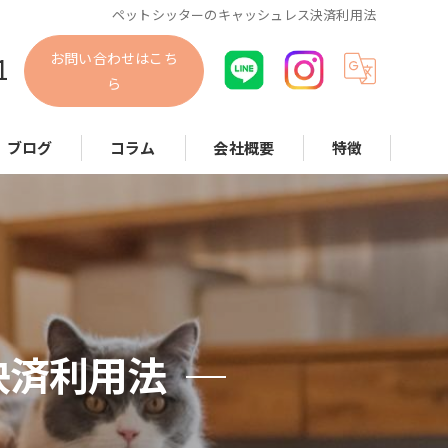
ペットシッターのキャッシュレス決済利用法
お問い合わせはこち
1
ら
ブログ
コラム
会社概要
特徴
犬
猫
小動物
散歩代行
決済利用法
お世話