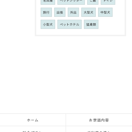
名古屋
ペットシッター
ご飯
トイレ
旅行
出張
外出
大型犬
中型犬
小型犬
ペットホテル
猛禽類
ホーム
お世話内容