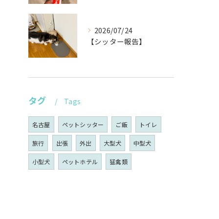
2026/07/24
【シッター報告】
タグ
Tags
名古屋
ペットシッター
ご飯
トイレ
旅行
出張
外出
大型犬
中型犬
小型犬
ペットホテル
猛禽類