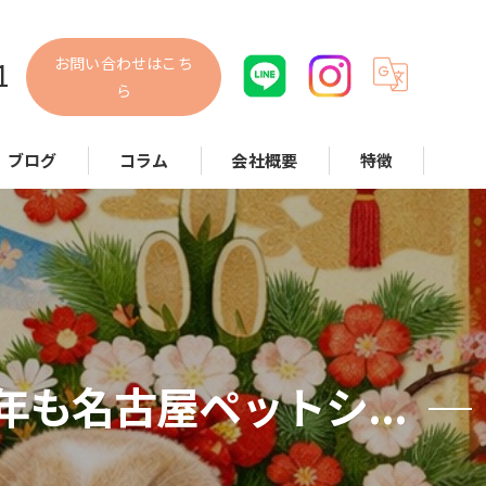
お問い合わせはこち
1
ら
ブログ
コラム
会社概要
特徴
犬
猫
小動物
散歩代行
も名古屋ペットシ...
お世話