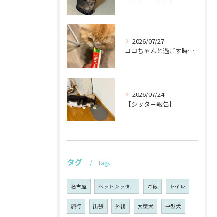
2026/07/27
ココちゃんと過ごす時間が待ち遠しい！🐾
2026/07/24
【シッター報告】
タグ
Tags
名古屋
ペットシッター
ご飯
トイレ
旅行
出張
外出
大型犬
中型犬