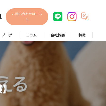
お問い合わせはこち
1
ら
ブログ
コラム
会社概要
特徴
犬
猫
小動物
散歩代行
識】
お世話