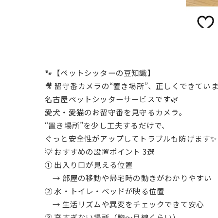
🐾【ペットシッターの豆知識】
🎥 留守番カメラの“置き場所”、正しくできてい
名古屋ペットシッターサービスです🌿
愛犬・愛猫のお留守番を見守るカメラ。
“置き場所”を少し工夫するだけで、
ぐっと安全性がアップしてトラブルも防げます✨
💡 おすすめの設置ポイント 3選
① 出入り口が見える位置
→ 部屋の移動や帰宅時の動きがわかりやすい
② 水・トイレ・ベッドが映る位置
→ 生活リズムや異変をチェックできて安心
③ 高すぎない場所（胸〜目線くらい）