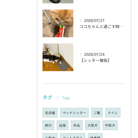
2026/07/27
ココちゃんと過ごす時間が待ち遠しい！🐾
2026/07/24
【シッター報告】
タグ
Tags
名古屋
ペットシッター
ご飯
トイレ
旅行
出張
外出
大型犬
中型犬
小型犬
ペットホテル
猛禽類