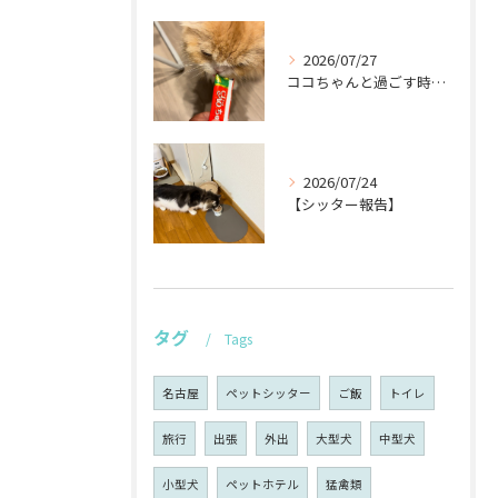
2026/07/27
ココちゃんと過ごす時間が待ち遠しい！🐾
2026/07/24
【シッター報告】
タグ
Tags
名古屋
ペットシッター
ご飯
トイレ
旅行
出張
外出
大型犬
中型犬
小型犬
ペットホテル
猛禽類